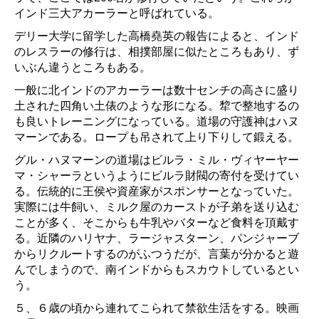
インド三大アカーラーと呼ばれている。
デリー大学に留学した高橋堯英の報告によると、インド
のレスラーの修行は、相撲部屋に似たところもあり、ず
いぶん違うところもある。
一般に北インドのアカーラーは数十センチの高さに盛り
土された四角い土俵のような形になる。犂で整地するの
も良いトレーニングになっている。道場の守護神はハヌ
マーンである。ロープも吊されて上り下りして鍛える。
グル・ハヌマーンの道場はビルラ・ミル・ヴィヤーヤー
マ・シャーラというようにビルラ財閥の寄付を受けてい
る。伝統的に王侯や資産家がスポンサーとなっていた。
実際には牛飼い、ミルク屋のカーストが子弟を送り込む
ことが多く、そこからも牛乳やバターなど食料を頂戴す
る。近隣のハリヤナ、ラージャスターン、パンジャーブ
からリクルートするのがふつうだが、言葉が分かると遊
んでしまうので、南インドからもスカウトしているとい
う。
５、６歳の頃から連れてこられて禁欲生活をする。映画