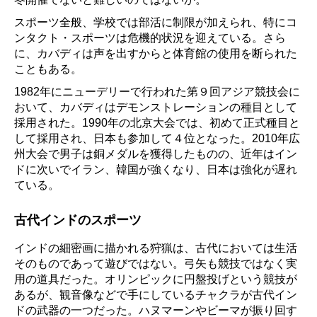
スポーツ全般、学校では部活に制限が加えられ、特にコ
ンタクト・スポーツは危機的状況を迎えている。さら
に、カバディは声を出すからと体育館の使用を断られた
こともある。
1982年にニューデリーで行われた第９回アジア競技会に
おいて、カバディはデモンストレーションの種目として
採用された。1990年の北京大会では、初めて正式種目と
して採用され、日本も参加して４位となった。2010年広
州大会で男子は銅メダルを獲得したものの、近年はイン
ドに次いでイラン、韓国が強くなり、日本は強化が遅れ
ている。
古代インドのスポーツ
インドの細密画に描かれる狩猟は、古代においては生活
そのものであって遊びではない。弓矢も競技ではなく実
用の道具だった。オリンピックに円盤投げという競技が
あるが、観音像などで手にしているチャクラが古代イン
ドの武器の一つだった。ハヌマーンやビーマが振り回す