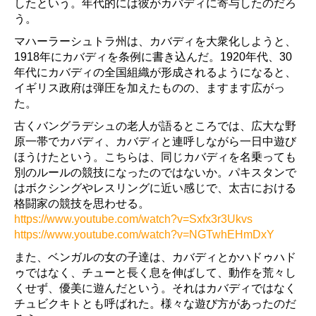
したという。年代的には彼がカバディに寄与したのだろ
う。
マハーラーシュトラ州は、カバディを大衆化しようと、
1918年にカバディを条例に書き込んだ。1920年代、30
年代にカバディの全国組織が形成されるようになると、
イギリス政府は弾圧を加えたものの、ますます広がっ
た。
古くバングラデシュの老人が語るところでは、広大な野
原一帯でカバディ、カバディと連呼しながら一日中遊び
ほうけたという。こちらは、同じカバディを名乗っても
別のルールの競技になったのではないか。パキスタンで
はボクシングやレスリングに近い感じで、太古における
格闘家の競技を思わせる。
https://www.youtube.com/watch?v=Sxfx3r3Ukvs
https://www.youtube.com/watch?v=NGTwhEHmDxY
また、ベンガルの女の子達は、カバディとかハドゥハド
ゥではなく、チューと長く息を伸ばして、動作を荒々し
くせず、優美に遊んだという。それはカバディではなく
チュビクキトとも呼ばれた。様々な遊び方があったのだ