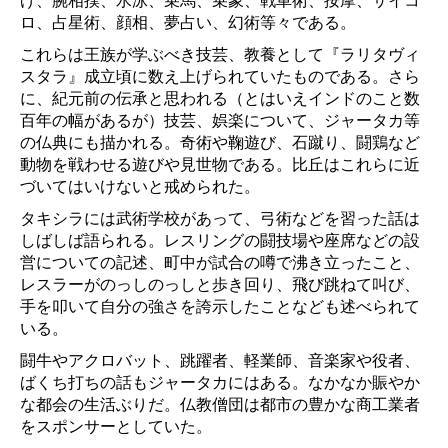
げ、腕相撲、水泳、乗馬、乗象、戦車術、按摩、サイコ
ロ、占星術、顔相、夢占い、幻術等々である。
これらは王族が学ぶべき技芸、教養として『ラリタヴィ
スタラ』成立頃に数え上げられていたものである。さら
に、紀元前の伝承と思われる（とはいえインドのこと数
百年の幅があるが）技芸、娯楽について、ジャータカ等
の仏典にも描かれる。奇術や鞠遊び、石蹴り、闘鶏など
動物を戦わせる遊びや見世物である。比丘はこれらに近
づいてはいけないと戒められた。
タキシラには武術学校があって、弓術などを習った話は
しばしば語られる。レスリングの闘技場や座席などの設
営についての記述、町中が試合の噂で沸き立ったこと、
レスラーがのっしのっしと歩き回り、飛び跳ねて叫び、
手を叩いて自分の強さを誇示したことなども述べられて
いる。
闘牛やアクロバット、跳躍者、軽業師、音楽家や役者、
ばくち打ちの話もジャータカにはある。なかなか賑やか
な都会の生活ぶりだ。仏教僧団は都市の豊かな商工業者
をスポンサーとしていた。