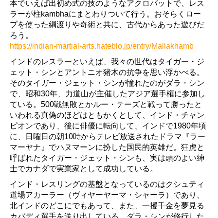
本でいえば出初め式の技のようなアクロバットで、レス
ラーが柱kambhaにまとわりついて行う。おそらくロー
プを使った綱渡りや奇術と共に、古代からあった遊びだ
ろう。
https://indian-martial-arts.hateblo.jp/entry/Mallakhamb
インドのレスラーといえば、我々の世代はタイガー・ジ
ェット・シンとアントニオ猪木の抗争を思い浮かべる。
そのタイガー・ジェット・シンが憧れたのがダラ・シン
で、昭和30年、力道山が主催したアジア選手権に参加し
ている。500戦無敗とかルー・テーズと戦って勝ったと
いわれる真偽のほどはともかくとして、インド・チャン
ピオンであり、後に俳優に転向して、インドで1980年頃
に、日曜日の朝10時からテレビ放送されたドラマ『ラー
マーヤナ』でハヌマーンに扮した国民的英雄だ。狂虎と
呼ばれたタイガー・ジェット・シンも、実は頭のよい紳
士でカナダで実業家として成功している。
インド・レスリングの基盤となっているのはクシュティ
道場アカーラー（ヴィヤーヤーマ・シャーラ）であり、
北インドのどこにでもあって、また、一攫千金を夢見る
カバディ選手を送り出している。ダラ・シンが修行した