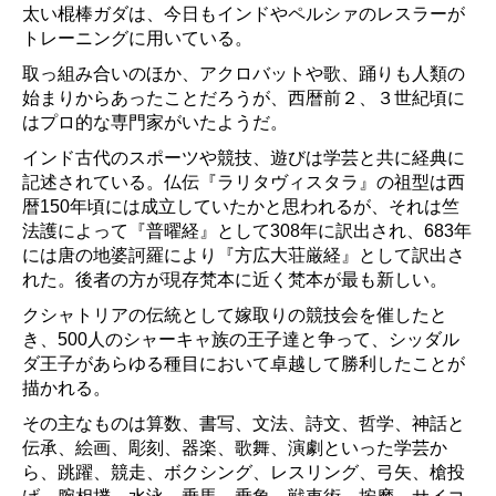
太い棍棒ガダは、今日もインドやペルシァのレスラーが
トレーニングに用いている。
取っ組み合いのほか、アクロバットや歌、踊りも人類の
始まりからあったことだろうが、西暦前２、３世紀頃に
はプロ的な専門家がいたようだ。
インド古代のスポーツや競技、遊びは学芸と共に経典に
記述されている。仏伝『ラリタヴィスタラ』の祖型は西
暦150年頃には成立していたかと思われるが、それは竺
法護によって『普曜経』として308年に訳出され、683年
には唐の地婆訶羅により『方広大荘厳経』として訳出さ
れた。後者の方が現存梵本に近く梵本が最も新しい。
クシャトリアの伝統として嫁取りの競技会を催したと
き、500人のシャーキャ族の王子達と争って、シッダル
ダ王子があらゆる種目において卓越して勝利したことが
描かれる。
その主なものは算数、書写、文法、詩文、哲学、神話と
伝承、絵画、彫刻、器楽、歌舞、演劇といった学芸か
ら、跳躍、競走、ボクシング、レスリング、弓矢、槍投