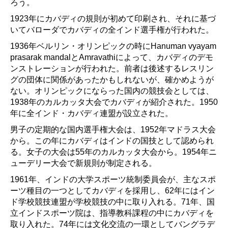
ろう。
1923年にカバディの規則が初めて印刷され、それに基づ
いてバローダでカバディの全インド選手権が行われた。
1936年ベルリン・オリンピックの時にHanuman vyayam
prasarak mandalとAmravathiによって、カバディのデモ
ンストレーションが行われた。前者は後述するレスリン
グの団体に関係があったかもしれないが、確かめようが
ない。オリンピックにならった国内の競技会としては、
1938年のカルカッタ大会でカバディが紹介された。1950
年に全インド・カバディ連盟が設立された。
男子の定期的な国内選手権大会は、1952年マドラス大会
から。この年にカバディはインドの国技として認められ
る。女子の大会は55年のカルカッタ大会から。1954年ニ
ューデリー大会で新規則が制定される。
1961年、インドの大学スポーツ統制委員会が、主なスポ
ーツ種目の一つとしてカバディを採用し、62年にはイン
ド学校競技連盟が学校競技の中に取り入れる。71年、国
立インドスポーツ院は、指導教科課程の中にカバディを
取り入れた。74年には文化交流の一環としてバングラデ