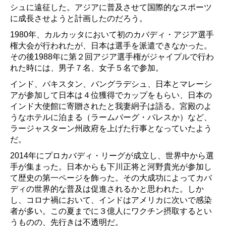
シュに遠征した。アジアに普及させて国際的なスポーツ
に成長させようと計画したのだろう。
1980年、カルカッタにおいて初のカバディ・アジア選手
権大会が行われたが、日本は選手を派遣できなかった。
その後1988年に第２回アジア選手権がジャイプルで行わ
れた時には、男子７名、女子５名で参加。
インド、パキスタン、バングラデシュ、日本とマレーシ
アが参加して日本は４位獲得でカップをもらい、日本の
インド大使館に寄贈されたと我妻絅子は語る。宮殿のよ
うなホテルに泊まる（ラームバーグ・パレスか）など、
ラージャスターン州政府を上げた行事となっていたよう
だ。
2014年にプロカバディ・リーグが成立し、世界中から選
手が集まった。日本からも下川正将と河野貴光が参加し
て歴史の第一ページを飾った。その大成功によってカバ
ディの世界的な普及は促進されるかと思われた。しか
し、コロナ禍において、インドはアメリカに次いで感染
者が多い。この夏までに３億人にワクチン摂取するとい
うものの、先行きは不透明だ。