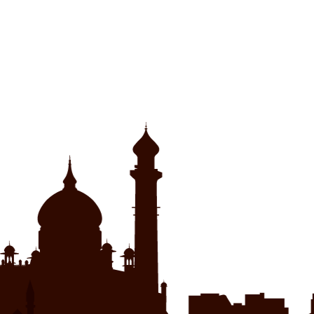
で
(新
開
し
き
い
ま
ウ
す)
ィ
ン
ド
ウ
で
開
き
ま
す)