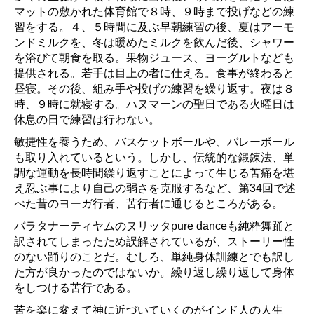
マットの敷かれた体育館で８時、９時まで投げなどの練
習をする。４、５時間に及ぶ早朝練習の後、夏はアーモ
ンドミルクを、冬は暖めたミルクを飲んだ後、シャワー
を浴びて朝食を取る。果物ジュース、ヨーグルトなども
提供される。若手は目上の者に仕える。食事が終わると
昼寝。その後、組み手や投げの練習を繰り返す。夜は８
時、９時に就寝する。ハヌマーンの聖日である火曜日は
休息の日で練習は行わない。
敏捷性を養うため、バスケットボールや、バレーボール
も取り入れているという。しかし、伝統的な鍛錬法、単
調な運動を長時間繰り返すことによって生じる苦痛を堪
え忍ぶ事により自己の弱さを克服するなど、第34回で述
べた昔のヨーガ行者、苦行者に通じるところがある。
バラタナーティヤムのヌリッタpure danceも純粋舞踊と
訳されてしまったため誤解されているが、ストーリー性
のない踊りのことだ。むしろ、単純身体訓練とでも訳し
た方が良かったのではないか。繰り返し繰り返して身体
をしつける苦行である。
苦を楽に変えて神に近づいていくのがインド人の人生