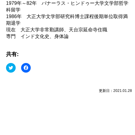
1979年～82年 バナーラス・ヒンドゥー大学文学部哲学
科留学
1986年 大正大学文学部研究科博士課程後期単位取得満
期退学
現在 大正大学非常勤講師、天台宗延命寺住職
専門 インド文化史、身体論
共有:
ク
Facebook
リ
で
ッ
共
ク
有
し
す
て
る
Twitter
に
更新日：2021.01.28
で
は
共
ク
有
リ
(新
ッ
し
ク
い
し
ウ
て
ィ
く
ン
だ
ド
さ
ウ
い