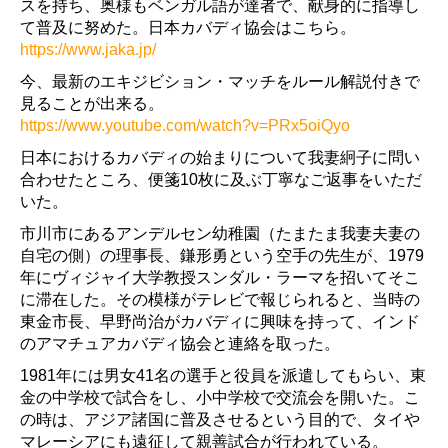
スを持ち、奥様もベンガル語が達者で、献身的に指導し
て普及に努めた。日本カバディ協会はこちら。
https://www.jaka.jp/
今、最新のエキジビション・マッチをルール解説付きで
見ることが出来る。
https://www.youtube.com/watch?v=PRx5oiQyo
日本におけるカバディの始まりについて我妻絅子に問い
合わせたところ、便箋10枚に及ぶ丁寧なご返事をいただ
いた。
市川市にあるアンデルセン幼稚園（たまたま我妻夫妻の
自宅の側）の理事長、鎌形勇という空手の先生が、1979
年にヴィジャイ大学教授スンダル・ラーマを招いてそこ
に滞在した。その模様がテレビで報じられると、当時の
東金市長、早野尚治がカバディに興味を持って、インド
のアマチュアカバディ協会と連絡を取った。
1981年には男女41名の選手と役員を派遣してもらい、東
金の中学校で試合をし、小中学校で交流会を開いた。こ
の時は、アジア諸国に普及させるという目的で、タイや
マレーシアにも遠征して親善試合が行われている。