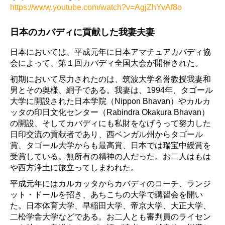
https://www.youtube.com/watch?v=AgjZhYvAf8o
日本のカバディに貢献した我妻夫妻
日本においては、平成元年に日本アマチュアカバディ協
会によって、第１回カバディ全国大会が開催された。
初期において尽力されたのは、筑波大学名誉教授我妻和
男とその奥様、絅子である。我妻は、1994年、タゴール
大学に開設された日本学院（Nippon Bhavan）やカルカ
ッタの印日文化センター（Rabindra Okakura Bhavan）
の開設、そしてカバディにも私財をなげうって努力した
日印交流の貢献者であり、西ベンガル州からタゴール
賞、タゴール大学からも最高賞、日本では瑞宝中綬賞を
受賞している。無所有の精神の人だった。お二人はもは
や西方浄土に旅立ってしまわれた。
平成元年にはカルカッタからカバディのコーチ、ランジ
ット・ドールを招き、あちこちの大学で講習会を開い
た。日本体育大学、早稲田大学、帝京大学、大正大学、
二松学舎大学などである。お二人とも審判員のライセン