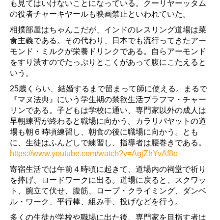
も見てはいけないことになっている。クーリヤーッタム
の役者チャーキヤールも映画禁止といわれていた。
相撲部屋はちゃんこだが、インドのレスリング道場は菜
食主義である。その代わり、日本でも流行ってきたアー
モンド・ミルクが栄養ドリンクである。自らアーモンド
をすり潰すのでたっぷりとこくがあって腹にこたえると
いう。
25歳くらい、結婚するまで留まって師に使える。まるで
『マヌ法典』にいう学生期の禁欲生活ブラフマ・チャー
リンである。子どもは学校に通い、専門家以外の成人は
早朝練習が終わると職場に向かう。カラリパヤットの道
場も朝６時頃練習し、朝食の後に職場に向かう。とも
に、生徒はふんどしで練習し、指導者は腰巻きである。
https://www.youtube.com/watch?v=AgjZhYvAf8o
寄宿生活では午前４時頃に起きて、道場内の祠堂で祈り
を捧げ、ロードワークに出る。道場に戻ると、スクワッ
ト、腕立て伏せ、腹筋、ロープ・クライミング、ダンベ
ル・ワーク、平行棒、組み手、投げなどを行う。
多くの生徒が学校や職場に出た後、専門家を目指す者は