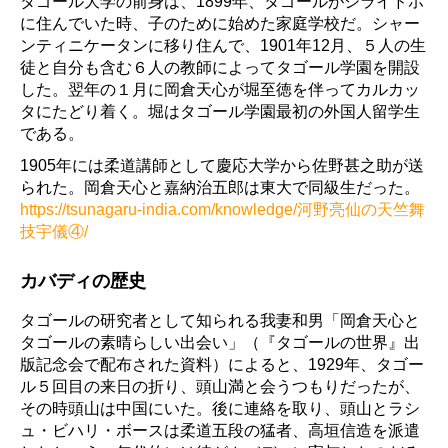
タゴール大学の前身は、1899年、タゴールがシライドホ
に住んでいた時、子のために始めた家庭学校だ。シャー
ンティニケータンに移り住んで、1901年12月、５人の生
徒と自分も含む６人の教師によってタゴール学園を開設
した。翌年の１月に岡倉天心が堀至徳を伴ってカルカッ
タにたどり着く。堀はタゴール学園最初の外国人留学生
である。
1905年には柔道講師として慶応大学から佐野甚之助が送
られた。岡倉天心と嘉納治五郎は東大で同級生だった。
https://tsunagaru-india.com/knowledge/河野亮仙の天竺舞
技宇儀④/
カバディの歴史
タゴールの研究者として知られる我妻和男「岡倉天心と
タゴールの素晴らしい出会い」（『タゴールの世界』出
版記念会で配布された資料）によると、1929年、タゴー
ル５回目の来日の折り、頭山満と会うつもりだったが、
その時頭山は中国にいた。後に連絡を取り、頭山とラシ
ュ・ビハリ・ボースは柔道五段の猛者、高垣信造を派遣