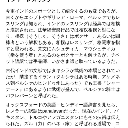
今更インドのスポーツとして紹介するのも変であるが、
古くからエジプトやギリシア・ローマ、ペルシァでもレ
スリングは知られ、インドのレスリングは経典では相撲
と漢訳された。法華経安楽行品では相扠相撲と対にな
り、相扠（そうしゃ、そうさ）はボクサー、あるいは闘
棒者という解釈もある。相撲はレスリング、格闘家を指
すと思われる。梵文にムシュティカ、マウシュティカ
（拳を使う者）とあるのをボクサーとも解せるが、チベ
ット語訳では手品師、いかさま師と取っているようだ。
古代インドの文献ではタキシラが武術の本場とされてい
たが、隣接するイラン（タキシラはある時期、アケメネ
ス朝ペルシァのヒンドゥ州にあった）でも王書『シャー
ナーメ』にあるように武術が盛んで、ペルシァの騎士は
パフレバーンと呼ばれた。
オックスフォードの英語－ヒンディー語辞書を見たら、
レスラーの訳語はpahalavanだった。現在のインド、パ
キスタン、トルコやアフガニスタンにもその技術は伝え
られた。ズル（力）のハネ（家）と呼ばれる道場で、コ