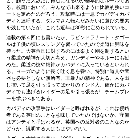
と、触った人数だけ得点になるのが基本的なルールであ
る。校庭において、みんなで出来るように比較的狭いコ
ートを定めたのだろう。攻撃時には一息でカバディカバ
ディと連呼する。ダルマさん転んだみたいに遊びの要素
を残していたが、これも近年は30秒に定められている。
連載の第４回にも書いたが、ラビンドラナート・タゴー
ルは子供の頃レスリングを習っていたので柔道に興味を
持った。大英帝国に対するのには柔よく剛を制するとい
う柔道の精神が大切と考え、ガンディーやネルーにも勧
めた。柔道の技や精神がカバディに入っているといわれ
る。ヨーガのように長く吐く息を養い、特別に道具や武
器を必要としない無所有、非暴力の精神である。人を出
し抜いて足を引っ張ってばかりのインド人、確かにカバ
ディでも逃げるレイダーの足を引っ張るが、チームプレ
ーを学ぶべきである。
カバディの攻撃手はレイダーと呼ばれるが、これは侵略
者である英国のことを意味していたのではないか。守備
はアンティと呼ばれるが、英国への反対者のことなのか
どうか、説明する人はもはやいない。