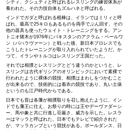
シティ、クシュティと呼ばれるレスリングの練習体系が
養われた。その力技自体もズルハネと呼ばれる。
インドでガダと呼ばれる棍棒は、イランではミリィと呼
ばれ、最高で25キロもあるものを両手でぶん回す。その
他の器具も使ったウェイト・トレーニングをする。アン
トニオ猪木が1976年にパキスタンのアクラム・ペールワ
ン（パハラヴァーン）と戦った後、新日本プロレスでも
こうしたトレーニングが取り入れられていたようだ。か
つて、イランやトルコはレスリング王国だった。
それでは相撲とレスリングとどう違うのかというと、レ
スリングは古代ギリシアのオリンピックにおいて素裸で
行われたように裸体の競技、相撲はまわしをつかむこと
が出来るので、技術的には着衣の競技であり、丸い土俵
というのも江戸時代からである。
日本でも昔は各藩が相撲取りを召し抱えたように、イン
ドでも藩王に仕え、お祭りの時には王やデーヴァダーシ
ー、馬や象と共に行進し荘厳さ、威力を示した。レスラ
ーはマッラと呼ばれた。日本でもテレビで紹介された
が、マッラカンブという競技がある。ポールダンス、日