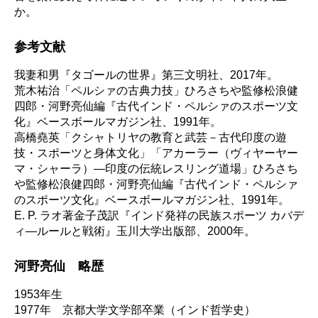
か。
参考文献
我妻和男『タゴールの世界』第三文明社、2017年。
荒木祐治「ペルシァの古典力技」ひろさちや監修松浪健
四郎・河野亮仙編『古代インド・ペルシァのスポーツ文
化』ベースボールマガジン社、1991年。
高橋堯英「クシャトリヤの教育と武芸－古代印度の遊
技・スポーツと身体文化」「アカーラー（ヴィヤーヤー
マ・シャーラ）—印度の伝統レスリング道場」ひろさち
や監修松浪健四郎・河野亮仙編『古代インド・ペルシァ
のスポーツ文化』ベースボールマガジン社、1991年。
E. P. ラオ著金子茂訳『インド発祥の民族スポーツ カバデ
ィ―ルールと戦術』玉川大学出版部、2000年。
河野亮仙 略歴
1953年生
1977年 京都大学文学部卒業（インド哲学史）