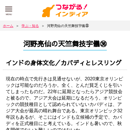
MENU
ホーム
＞
学ぶ・知る
＞
河野亮仙の天竺舞技宇儀㊱
河野亮仙の天竺舞技宇儀㊱
インドの身体文化／カバディとレスリング
現在の時点で先行きは見通せないが、2020東京オリンピ
ックは可能なのだろうか。全く、とんだ貧乏くじを引い
てしまったものだ。22年に延期となったらアジア競技会
と被るので、アジア大会は延期になるだろう。オリンピ
ックの競技種目として認められていないカバディは、ア
ジア大会が最高の晴れ舞台である。東京オリンピック32
年説もあるが、そこにはインドも立候補の予定で、カバ
ディを正式種目にと考えている。インドも暑いので、秋
冬開催でないと難しいのではないか。