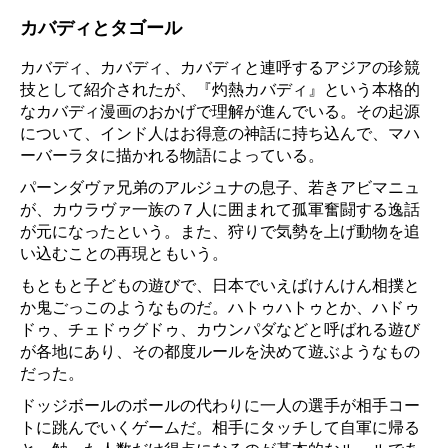
カバディとタゴール
カバディ、カバディ、カバディと連呼するアジアの珍競
技として紹介されたが、『灼熱カバディ』という本格的
なカバディ漫画のおかげで理解が進んでいる。その起源
について、インド人はお得意の神話に持ち込んで、マハ
ーバーラタに描かれる物語によっている。
パーンダヴァ兄弟のアルジュナの息子、若きアビマニュ
が、カウラヴァ一族の７人に囲まれて孤軍奮闘する逸話
が元になったという。また、狩りで気勢を上げ動物を追
い込むことの再現ともいう。
もともと子どもの遊びで、日本でいえばけんけん相撲と
か鬼ごっこのようなものだ。ハトゥハトゥとか、ハドゥ
ドゥ、チェドゥグドゥ、カウンパダなどと呼ばれる遊び
が各地にあり、その都度ルールを決めて遊ぶようなもの
だった。
ドッジボールのボールの代わりに一人の選手が相手コー
トに跳んでいくゲームだ。相手にタッチして自軍に帰る