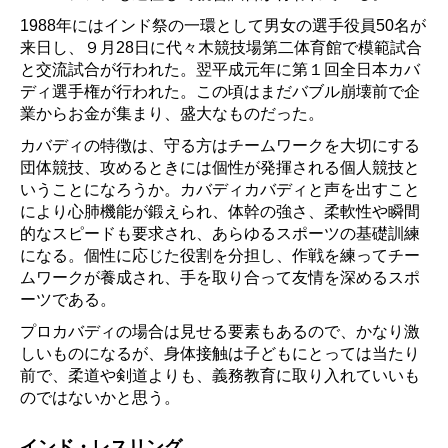
1988年にはインド祭の一環として男女の選手役員50名が
来日し、９月28日に代々木競技場第二体育館で模範試合
と交流試合が行われた。翌平成元年に第１回全日本カバ
ディ選手権が行われた。この頃はまだバブル崩壊前で企
業からお金が集まり、盛大なものだった。
カバディの特徴は、守る方はチームワークを大切にする
団体競技、攻めるときには個性が発揮される個人競技と
いうことになろうか。カバディカバディと声を出すこと
により心肺機能が鍛えられ、体幹の強さ、柔軟性や瞬間
的なスピードも要求され、あらゆるスポーツの基礎訓練
になる。個性に応じた役割を分担し、作戦を練ってチー
ムワークが養成され、手を取り合って友情を深めるスポ
ーツである。
プロカバディの場合は見せる要素もあるので、かなり激
しいものになるが、身体接触は子どもにとっては当たり
前で、柔道や剣道よりも、義務教育に取り入れていいも
のではないかと思う。
インド・レスリング