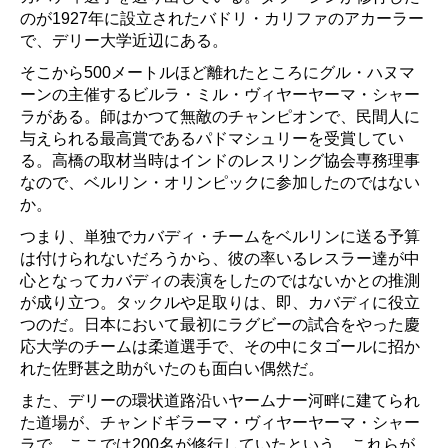
のが1927年に設立されたバドリ・カリファのアカーラー
で、デリー大学近辺にある。
そこから500メートルほど離れたところにグル・ハヌマ
ーンの主催するビルラ・ミル・ヴィヤーヤーマ・シャー
ラがある。師はかつて無敵のチャンピオンで、民間人に
与えられる最高賞であるパドマシュリーを受賞してい
る。高橋の取材当時はインドのレスリング協会専務理事
なので、ベルリン・オリンピックに参加したのではない
か。
つまり、単独でカバディ・チームをベルリンに送る予算
は付けられないだろうから、彼の率いるレスラー達が中
心となってカバディの表演をしたのではないかとの推測
が成り立つ。タックルや足取りは、即、カバディに役立
つのだ。日本において最初にラグビーの試合をやった慶
応大学のチームは柔道選手で、その中にタゴールに招か
れた佐野甚之助がいたのも面白い偶然だ。
また、デリーの環状道路沿いヤームナー河畔に建てられ
た道場が、チャンドギラーマ・ヴィヤーヤーマ・シャー
ラで、ここでは200名が修行していたという。これらが