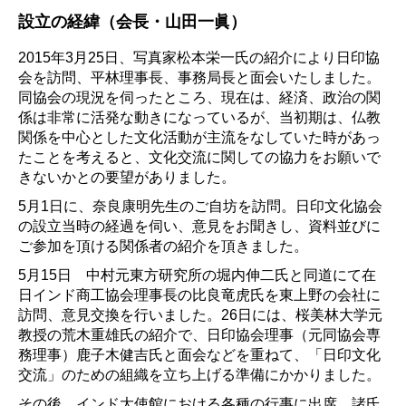
設立の経緯（会長・山田一眞）
2015年3月25日、写真家松本栄一氏の紹介により日印協
会を訪問、平林理事長、事務局長と面会いたしました。
同協会の現況を伺ったところ、現在は、経済、政治の関
係は非常に活発な動きになっているが、当初期は、仏教
関係を中心とした文化活動が主流をなしていた時があっ
たことを考えると、文化交流に関しての協力をお願いで
きないかとの要望がありました。
5月1日に、奈良康明先生のご自坊を訪問。日印文化協会
の設立当時の経過を伺い、意見をお聞きし、資料並びに
ご参加を頂ける関係者の紹介を頂きました。
5月15日 中村元東方研究所の堀内伸二氏と同道にて在
日インド商工協会理事長の比良竜虎氏を東上野の会社に
訪問、意見交換を行いました。26日には、桜美林大学元
教授の荒木重雄氏の紹介で、日印協会理事（元同協会専
務理事）鹿子木健吉氏と面会などを重ねて、「日印文化
交流」のための組織を立ち上げる準備にかかりました。
その後、インド大使館における各種の行事に出席、諸氏