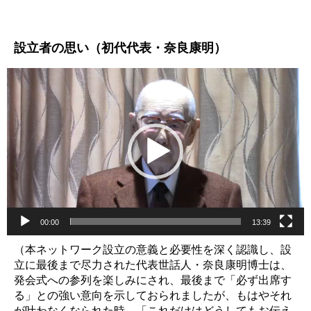
設立者の思い（初代代表・奈良康明）
動
画
プ
レ
ー
ヤ
ー
00:00
13:39
（本ネットワーク設立の意義と必要性を深く認識し、設
立に最後まで尽力された代表世話人・奈良康明博士は、
発会式への参列を楽しみにされ、最後まで「必ず出席す
る」との強い意向を示しておられましたが、もはやそれ
が叶わなくなられた時、「これだけはどうしてもお伝え