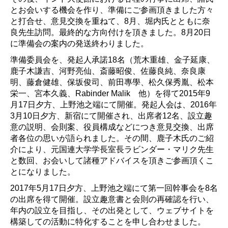
とお会いする機会を作り、準備にご参画頂きました方々
と打合せ、意見交換を重ねて、8月、堀内氏とともに奈
良先生訪問。最終的な方向付けを頂きました。8月20日
に準備会の案内の発送終わりました。
準備委員会を、発起人承諾18名（荒木重雄、金子延康、
鹿子木謙吉、河野亮仙、斎藤昭俊、佐藤良純、奈良康
明、藤倉健雄、保坂俊司、前田專學、松久保秀胤、松本
栄一、宮本久義、Rabinder Malik 他）を得て2015年9
月17日夕方、上野池之端にて開催。発起人会は、2016年
3月10日夕方、新宿にて開催され、出席者12名、設立趣
意の説明、会則案、役員構成などにつき意見交換、出席
者各位の思いが語られました。その間、鹿子木氏のご紹
介により、元国連大学学長室長ラビンダー・マリク先生
と数回、お会いして諸種アドバイスを頂きご参画頂くこ
とになりました。
2017年5月17日夕方、上野池之端にて第一回幹事会を8名
の出席を得て開催。設立趣意書と会則の再確認を行い、
年内の設立を目指し、その出発として、ウェブサイトを
構築しての活動に特化することを申し合わせました。