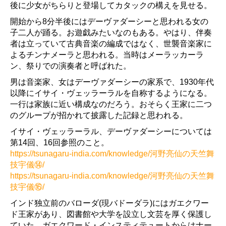
後に少女がちらりと登場してカタックの構えを見せる。
開始から8分半後にはデーヴァダーシーと思われる女の
子二人が踊る。お遊戯みたいなのもある。やはり、伴奏
者は立っていて古典音楽の編成ではなく、世襲音楽家に
よるチンナメーラと思われる。当時はメーラッカーラ
ン、祭りでの演奏者と呼ばれた。
男は音楽家、女はデーヴァダーシーの家系で、1930年代
以降にイサイ・ヴェッラーラルを自称するようになる。
一行は家族に近い構成なのだろう。おそらく王家に二つ
のグループが招かれて披露した記録と思われる。
イサイ・ヴェッラーラル、デーヴァダーシーについては
第14回、16回参照のこと。
https://tsunagaru-india.com/knowledge/河野亮仙の天竺舞
技宇儀⑭/
https://tsunagaru-india.com/knowledge/河野亮仙の天竺舞
技宇儀⑯/
インド独立前のバローダ(現バドーダラ)にはガエクワー
ド王家があり、図書館や大学を設立し文芸を厚く保護し
ていた。ガエクワード・インスティテュートからはナー