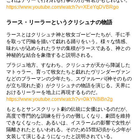
これはデリーで行われる行事の方が有名かもしれない。
https://www.youtube.com/watch?v=XEeYqDVBRgo
ラース・リーラーというクリシュナの物語
ラースとはクリシュナ神と牧女ゴーピーたちが、手に手
を取って円輪を描いて戯れる踊りをいう。様々な情感、
味わいが込められたラサの集積がラースである、神との
神秘的な結合を象徴すると説明される。
ブラジュ地方、すなわち、クリシュナが天から降誕した
マトゥラー、育って牧女たちと戯れたヴリンダーヴァン
などのブラーマンの少年たち、スヴァルーパ(神そのもの
が立ち現れた姿）がクリシュナの物語を演じる。天界に
おけるリーラーを地上に再現するものだ。
https://www.youtube.com/watch?v=0ikYN8iBn2g
もともとサンスクリット劇の伝統に女優はいるのだが、
高度で専門的な訓練を行うのが難しくなり、劇団を維持
できなくなった、あるいは、イスラームの影響で女性が
隔離されたともいわれる。そのため15世紀頃から少年が
女装して演じるようになったと説明されている。