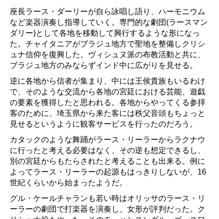
座長ラース・ダーリーが自ら詠唱し語り、ハーモニウム
など楽器演奏し指導していく。専門的な劇団(ラースマン
ダリー)として各地を移動して興行するような形になっ
た。チャイタニアがブラジュ地方で聖地を整備しクリシ
ュナ信仰を復興した。ヴィシュヌ派の布教活動と共に、
ブラジュ地方のみならずインド中に広がりを見せる。
逆に各地から信者が集まり、中には王侯貴族もいるわけ
で、そのような交流から各地の宮廷における芸能、遊戯
の要素を獲得したと思われる。各地からやってくる参拝
客のために、埼玉県から来た客には秩父音頭もちょっと
見せるというように観客サービスを行ったのだろう。
カタックのような舞踊がラース・リーラーからラクナウ
に行ったと考える必要はなく、その逆も想定できるし、
別の宮廷からもたらされたと考えることも出来る。例に
よってラース・リーラーの起源もはっきりしないが、16
世紀くらいから始まったようだ。
グル・ケールチャランも若い時はオリッサのラース・リ
ーラーの劇団で打楽器を演奏し、女形が評判だった。ク