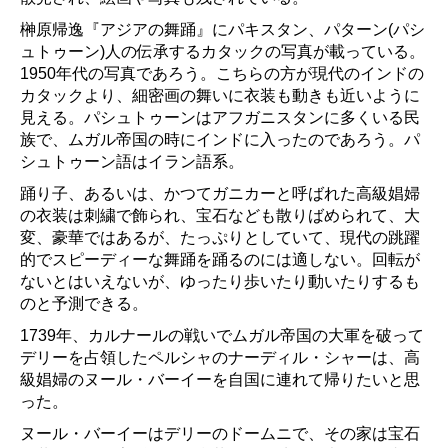
榊原帰逸『アジアの舞踊』にパキスタン、パターン(パシ
ュトゥーン)人の伝承するカタックの写真が載っている。
1950年代の写真であろう。こちらの方が現代のインドの
カタックより、細密画の舞いに衣装も動きも近いように
見える。パシュトゥーンはアフガニスタンに多くいる民
族で、ムガル帝国の時にインドに入ったのであろう。パ
シュトゥーン語はイラン語系。
踊り子、あるいは、かつてガニカーと呼ばれた高級娼婦
の衣装は刺繍で飾られ、宝石なども散りばめられて、大
変、豪華ではあるが、たっぷりとしていて、現代の跳躍
的でスピーディーな舞踊を踊るのには適しない。回転が
ないとはいえないが、ゆったり歩いたり動いたりするも
のと予測できる。
1739年、カルナールの戦いでムガル帝国の大軍を破って
デリーを占領したペルシャのナーディル・シャーは、高
級娼婦のヌール・バーイーを自国に連れて帰りたいと思
った。
ヌール・バーイーはデリーのドームニで、その家は宝石