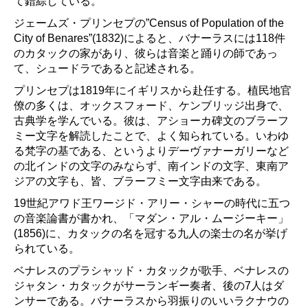
て錯綜している。
ジェームズ・プリンセプの”Census of Population of the
City of Benares”(1832)によると、バナーラスには118件
のカタックの家があり、彼らは音楽と踊りの師であっ
て、シュードラであると記述される。
プリンセプは1819年にイギリスから赴任する。植民地官
僚の多くは、オックスフォード、ケンブリッジ出身で、
古典学を学んでいる。彼は、アショーカ碑文のブラーフ
ミー文字を解読したことで、よく知られている。いわゆ
る梵字の基である、というよりデーヴァナーガリーなど
の北インドの文字のみならず、南インドの文字、東南ア
ジアの文字も、皆、ブラーフミー文字由来である。
19世紀アワド王ワージド・アリー・シャーの時代に五つ
の音楽論書が書かれ、「マダン・アル・ムージーキー」
(1856)に、カタックの名を冠する九人の楽士の名が挙げ
られている。
ベナレスのプラシャッド・カタックが歌手、ベナレスの
ジャタン・カタックがサーランギー奏者、後の7人はダ
ンサーである。バナーラスから羽振りのいいラクナウの