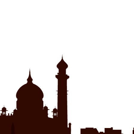
ウ
い
で
(新
開
し
き
い
ま
ウ
す)
ィ
ン
ド
ウ
で
開
き
ま
す)