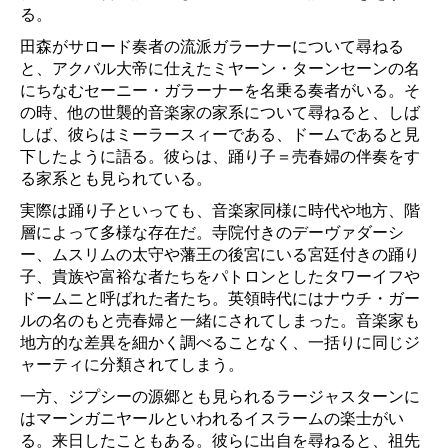
る。
田森がサロード奏者の流派ガラーナーについて尋ねる
と、アクバル大帝に仕えたミヤーン・ターンセーンの名
にちなむセーニー・ガラーナーを名乗る奏者がいる。そ
の時、他の世襲的音楽家の家系について尋ねると、しば
しば、彼らはミーラースィーである、ドームであると見
下したように語る。彼らは、踊り子＝売春婦の伴奏をす
る家系とも見られている。
実際は踊り子といっても、音楽家同様に時代や地方、階
層によって多様な存在だ。寺院付きのデーヴァダーシ
ー、ムスリムの太守や藩王の後宮にいる宮廷付きの踊り
子、貴族や富裕な者たちをパトロンとしたタワーイフや
ドームニと呼ばれた者たち。英領時代にはナウチ・ガー
ルの名のもと売春婦と一緒にされてしまった。音楽家も
地方的な差異を細かく調べることなく、一括りに同じジ
ャーティに分類されてしまう。
一方、ジプシーの源郷とも見られるラージャスターンに
はマーンガニヤールといわれるイスラームの楽士がい
る。来日したこともある。彼らに出自を尋ねると、祖先