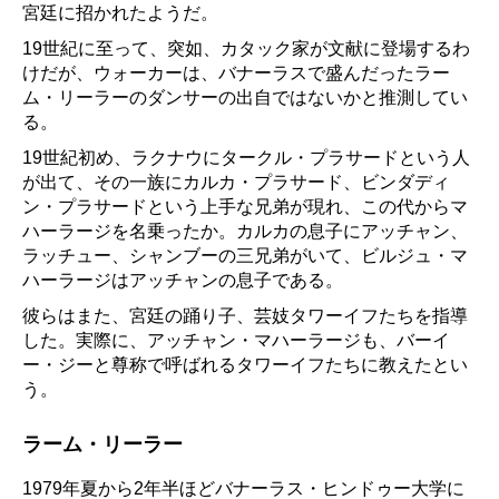
宮廷に招かれたようだ。
19世紀に至って、突如、カタック家が文献に登場するわ
けだが、ウォーカーは、バナーラスで盛んだったラー
ム・リーラーのダンサーの出自ではないかと推測してい
る。
19世紀初め、ラクナウにタークル・プラサードという人
が出て、その一族にカルカ・プラサード、ビンダディ
ン・プラサードという上手な兄弟が現れ、この代からマ
ハーラージを名乗ったか。カルカの息子にアッチャン、
ラッチュー、シャンブーの三兄弟がいて、ビルジュ・マ
ハーラージはアッチャンの息子である。
彼らはまた、宮廷の踊り子、芸妓タワーイフたちを指導
した。実際に、アッチャン・マハーラージも、バーイ
ー・ジーと尊称で呼ばれるタワーイフたちに教えたとい
う。
ラーム・リーラー
1979年夏から2年半ほどバナーラス・ヒンドゥー大学に