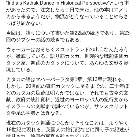
“India’s Kathak Dance in Historical Perspective”という本
があったので、注文したら二日で来た。他の本はアメリ
カから来るようだが、物流がどうなっていることやらさ
っぱり届かない。
今回は、語りについて書いた第22回の続きであり、第23
回のジプシーの話の続きでもある。
ウォーカーはおそらくスコットランドの出自なんだろう
が、徹底している。語り部カタカ、世襲的な職能集団カ
タック家、舞踊のカタックについて、あらゆる文献を渉
猟している。
カタカの語はマハーバーラタ第1章、第13章に現れる。
しかし、20世紀の舞踊カタックに至るまでの、二千年ほ
どのカタカの足跡は明らかではない。それでも古今の文
献、政府の統計資料、近世のヨーロッパ人の紀行文から
イスラームの文献まで調べているのが、サンスクリット
文学系の学者とは異なる。
現在のカタック舞踊につながりそうなことは、ようやく
19世紀に現れる。英国人の旅行記などに踊り子の記述が
散見され、絵画や写真も残されている。