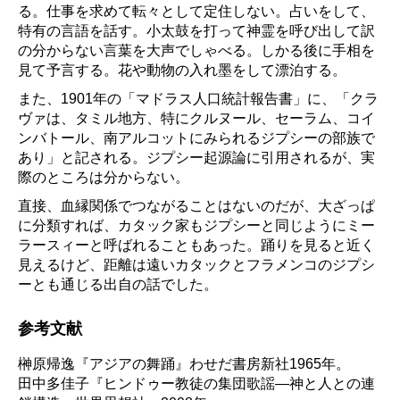
る。仕事を求めて転々として定住しない。占いをして、
特有の言語を話す。小太鼓を打って神霊を呼び出して訳
の分からない言葉を大声でしゃべる。しかる後に手相を
見て予言する。花や動物の入れ墨をして漂泊する。
また、1901年の「マドラス人口統計報告書」に、「クラ
ヴァは、タミル地方、特にクルヌール、セーラム、コイ
ンバトール、南アルコットにみられるジプシーの部族で
あり」と記される。ジプシー起源論に引用されるが、実
際のところは分からない。
直接、血縁関係でつながることはないのだが、大ざっぱ
に分類すれば、カタック家もジプシーと同じようにミー
ラースィーと呼ばれることもあった。踊りを見ると近く
見えるけど、距離は遠いカタックとフラメンコのジプシ
ーとも通じる出自の話でした。
参考文献
榊原帰逸『アジアの舞踊』わせだ書房新社1965年。
田中多佳子『ヒンドゥー教徒の集団歌謡―神と人との連