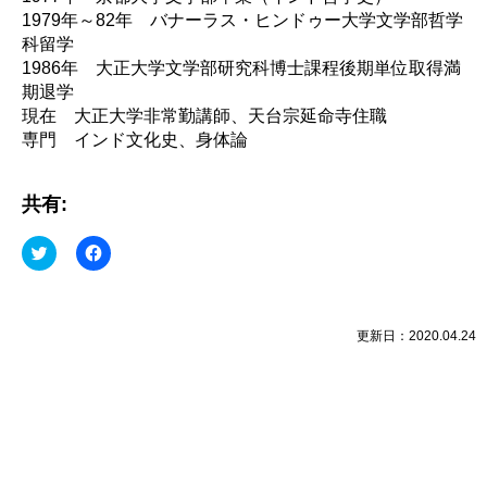
1979年～82年 バナーラス・ヒンドゥー大学文学部哲学
科留学
1986年 大正大学文学部研究科博士課程後期単位取得満
期退学
現在 大正大学非常勤講師、天台宗延命寺住職
専門 インド文化史、身体論
共有:
ク
Facebook
リ
で
ッ
共
ク
有
し
す
て
る
Twitter
に
更新日：2020.04.24
で
は
共
ク
有
リ
(新
ッ
し
ク
い
し
ウ
て
ィ
く
ン
だ
ド
さ