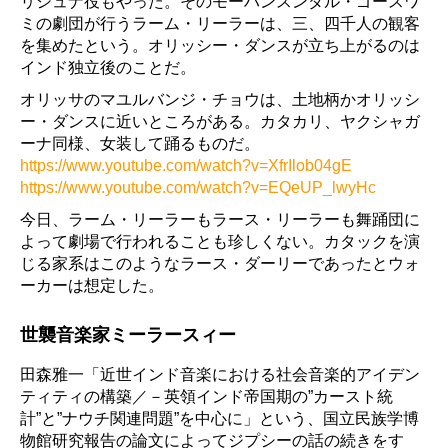
リシュナ役もやった。そのモーハンスンダル・ゴースワ
ミの劇団が行うラーム・リーラーは、三、四千人の観客
を集めたという。オリッシー・ダンスが立ち上がるのは
インド独立後のことだ。
オリッサのマユルバンジ・チョウは、土地柄かオリッシ
ー・ダンスに近いところがある。カタカリ、ヤクシャガ
ーナ同様、女装して踊るものだ。
https://www.youtube.com/watch?v=XfrIlob04gE
https://www.youtube.com/watch?v=EQeUP_lwyHc
今日、ラーム・リーラーもラース・リーラーも舞踊団に
よって劇場で行われることも珍しくない。カタックを演
じる家系はこのようなラース・ダーリーであったとウォ
ーカーは想定した。
世襲音楽家ミーラースィー
田森雅一「近世インド音楽における社会音楽的アイデン
ティティの構築／－英領インド帝国期の”カースト統
計”と”ナウチ関連問題”を中心に」という、国立民族学博
物館研究報告の論文によってジプシーの話の続きをす