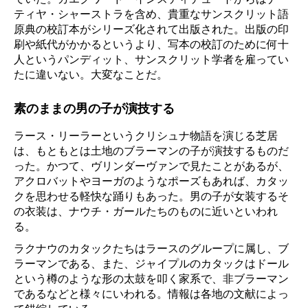
ティヤ・シャーストラを含め、貴重なサンスクリット語
原典の校訂本がシリーズ化されて出版された。出版の印
刷や紙代がかかるというより、写本の校訂のために何十
人というパンディット、サンスクリット学者を雇ってい
たに違いない。大変なことだ。
素のままの男の子が演技する
ラース・リーラーというクリシュナ物語を演じる芝居
は、もともとは土地のブラーマンの子が演技するものだ
った。かつて、ヴリンダーヴァンで見たことがあるが、
アクロバットやヨーガのようなポーズもあれば、カタッ
クを思わせる軽快な踊りもあった。男の子が女装するそ
の衣装は、ナウチ・ガールたちのものに近いといわれ
る。
ラクナウのカタックたちはラースのグループに属し、ブ
ラーマンである、また、ジャイプルのカタックはドール
という樽のような形の太鼓を叩く家系で、非ブラーマン
であるなどと様々にいわれる。情報は各地の文献によっ