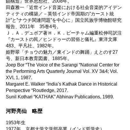
鎖構造』世界思想社、2008年。
田森雅一「近世インド音楽における社会音楽的アイデン
ティティの構築／－英領インド帝国期の”カースト統
計”と”ナウチ関連問題”を中心に」国立民族学博物館研究
報告、2011年 35巻4号。
Ｊ．Ａ．デュボア著Ｈ．Ｋ．ビーチャム編重松伸司訳注
『カーストの民／ヒンドゥーの習俗と儀礼』東洋文庫
483、平凡社、1982年。
姫野翠「チョウの魅力／東インドの舞踊」えとのす27
号、新日本教育図書、1885年。
Joep Bor “The Voice of the Sarangi “National Center for
the Performing Arts Quarterly Journal Vol. XV 3&4; Vol.
XVI, 1, 1987.
Margaret E. Walker “India’s Kathak Dance in Historical
Perspective “Routledge, 2017.
Sunil Kothari “KATHAK” Abhinav Publications, 1989.
河野亮仙 略歴
1953年生
1977年 京都大学文学部卒業（インド哲学史）