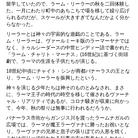
留学していたので、ラーム・リーラーの秋を二回体験し
た。一月にわたり町中のあちこちで場を移して繰り広げ
られるのだが、スケールが大きすぎてなんだかよく分か
らなかった。
リーラーとは神々の宇宙的な遊戯のことである。ラー
ム・リーラーは、ヴァールミーキ版のラーマーヤナでは
なく、トゥルシーダースの中世ヒンディー語で書かれた
「ラーム・チャリト・マーナス」(16世紀)に基づく街頭
劇で、ラーマの生涯を子供たちが演じる。
18世紀中頃にチャイト・シンが商都バナーラスの王とな
り、ラーム・リーラーを振興したという。
神々を演じる少年たちは神そのものとみなされ、まさ
に、ラーマ王子の時代の時空を移して催されるヴァーチ
ャル・リアリティであるが、コロナ騒ぎが収束に向かっ
て、今年、秋の祭りは無事に行われるだろうか。
バナーラス市街からガンジス川を渡ったラームナガルの
広場では、ラーマが魔王ラーヴァナに勝ったお祝いとな
り、ラーヴァナの兄弟と息子の張りぼての人形を焼く。