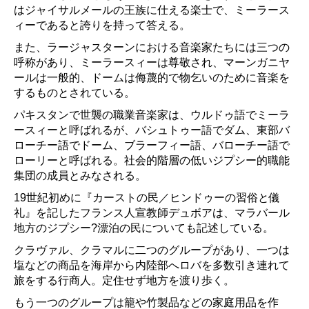
はジャイサルメールの王族に仕える楽士で、ミーラース
ィーであると誇りを持って答える。
また、ラージャスターンにおける音楽家たちには三つの
呼称があり、ミーラースィーは尊敬され、マーンガニヤ
ールは一般的、ドームは侮蔑的で物乞いのために音楽を
するものとされている。
パキスタンで世襲の職業音楽家は、ウルドゥ語でミーラ
ースィーと呼ばれるが、バシュトゥー語でダム、東部バ
ローチー語でドーム、ブラーフィー語、バローチー語で
ローリーと呼ばれる。社会的階層の低いジプシー的職能
集団の成員とみなされる。
19世紀初めに『カーストの民／ヒンドゥーの習俗と儀
礼』を記したフランス人宣教師デュボアは、マラバール
地方のジプシー?漂泊の民についても記述している。
クラヴァル、クラマルに二つのグループがあり、一つは
塩などの商品を海岸から内陸部へロバを多数引き連れて
旅をする行商人。定住せず地方を渡り歩く。
もう一つのグループは籠や竹製品などの家庭用品を作