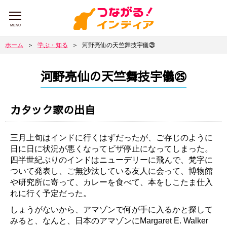
MENU
ホーム
＞
学ぶ・知る
＞
河野亮仙の天竺舞技宇儀㉕
河野亮仙の天竺舞技宇儀㉕
カタック家の出自
三月上旬はインドに行くはずだったが、ご存じのように
日に日に状況が悪くなってビザ停止になってしまった。
四半世紀ぶりのインドはニューデリーに飛んで、梵字に
ついて発表し、ご無沙汰している友人に会って、博物館
や研究所に寄って、カレーを食べて、本をしこたま仕入
れに行く予定だった。
しょうがないから、アマゾンで何が手に入るかと探して
みると、なんと、日本のアマゾンにMargaret E. Walker