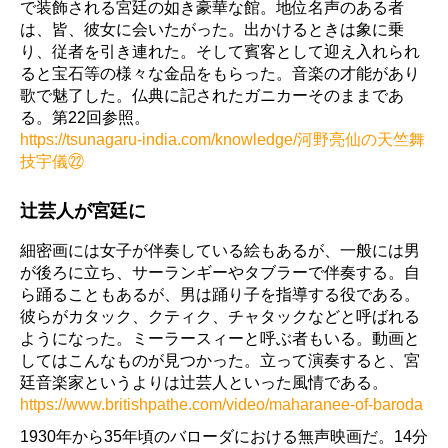
で装飾される宮廷の如き豪華な館。地位名声のある者
は、皆、彼女に会いたがった。出かけるときは象に乗
り、従者を引き連れた。そして賓客として迎え入れられ
ると宝石等の様々な金品をもらった。音楽の才能があり
歌で魅了した。仏典に記されたガニカーそのままであ
る。第22回参照。
https://tsunagaru-india.com/knowledge/河野亮仙の天竺舞
技宇儀㉒
辻芸人が宮廷に
細密画には女子が伴奏している絵もあるが、一般には男
が後ろに立ち、サーランギーやタブラーで伴奏する。自
ら踊ることもあるが、男は踊り子を指導する役である。
彼らがカタック、クティク、チャタックなどと呼ばれる
ようになった。ミーラースィーと呼ぶ者もいる。動画と
してはこんなものが見つかった。立って演奏すると、宮
廷音楽家というよりは辻芸人といった風情である。
https://www.britishpathe.com/video/maharanee-of-baroda
1930年から35年頃のバローダにおける無声映画だ。14分