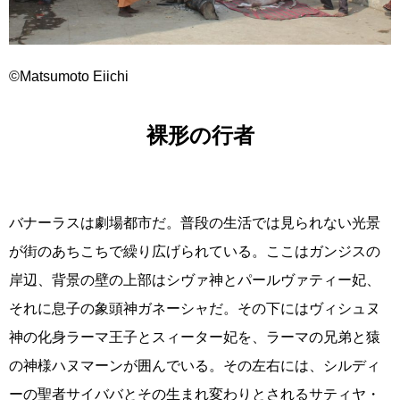
©Matsumoto Eiichi
裸形の行者
バナーラスは劇場都市だ。普段の生活では見られない光景
が街のあちこちで繰り広げられている。ここはガンジスの
岸辺、背景の壁の上部はシヴァ神とパールヴァティー妃、
それに息子の象頭神ガネーシャだ。その下にはヴィシュヌ
神の化身ラーマ王子とスィーター妃を、ラーマの兄弟と猿
の神様ハヌマーンが囲んでいる。その左右には、シルディ
ーの聖者サイババとその生まれ変わりとされるサティヤ・