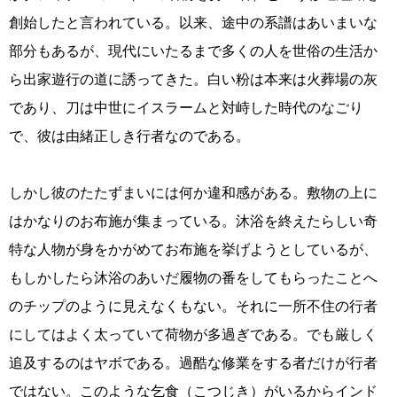
創始したと言われている。以来、途中の系譜はあいまいな
部分もあるが、現代にいたるまで多くの人を世俗の生活か
ら出家遊行の道に誘ってきた。白い粉は本来は火葬場の灰
であり、刀は中世にイスラームと対峙した時代のなごり
で、彼は由緒正しき行者なのである。
しかし彼のたたずまいには何か違和感がある。敷物の上に
はかなりのお布施が集まっている。沐浴を終えたらしい奇
特な人物が身をかがめてお布施を挙げようとしているが、
もしかしたら沐浴のあいだ履物の番をしてもらったことへ
のチップのように見えなくもない。それに一所不住の行者
にしてはよく太っていて荷物が多過ぎである。でも厳しく
追及するのはヤボである。過酷な修業をする者だけが行者
ではない。このような乞食（こつじき）がいるからインド