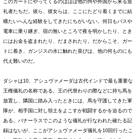
このガートにやってくるのはほぼ他の州や外国から来る巡
礼者たちだ。彼ら、彼女らは、ここにたどり着くまでに結
構たいへんな経験をしてきたにちがいない。何日もバスや
電車に乗り継ぎ、宿の無いところで夜を明かしたり、とき
にはお金を盗まれたり、だまされたり。だからこそ、ガー
トに着き、ガンジスの水に触れた喜びは、他の何ものにも
代え難いのだ。
ダシャは10、アシュヴァメーダは古代インドで最も重要な
王権儀礼の名称である。王の代替わりの際などに持ち馬を
放置し、隣国に踏み入ったときには、馬を守護してきた軍
隊が、相手国に対し領土をよこすか戦闘するかを迫るので
ある。バナーラスでこのような儀礼が行なわれた確たる記
録はないが、ここがアシュヴァメーダ儀礼を10回行ったこ