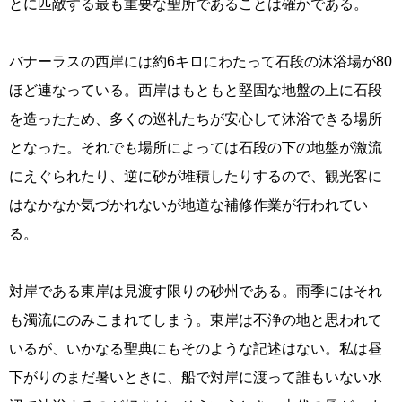
とに匹敵する最も重要な聖所であることは確かである。
バナーラスの西岸には約6キロにわたって石段の沐浴場が80
ほど連なっている。西岸はもともと堅固な地盤の上に石段
を造ったため、多くの巡礼たちが安心して沐浴できる場所
となった。それでも場所によっては石段の下の地盤が激流
にえぐられたり、逆に砂が堆積したりするので、観光客に
はなかなか気づかれないが地道な補修作業が行われてい
る。
対岸である東岸は見渡す限りの砂州である。雨季にはそれ
も濁流にのみこまれてしまう。東岸は不浄の地と思われて
いるが、いかなる聖典にもそのような記述はない。私は昼
下がりのまだ暑いときに、船で対岸に渡って誰もいない水