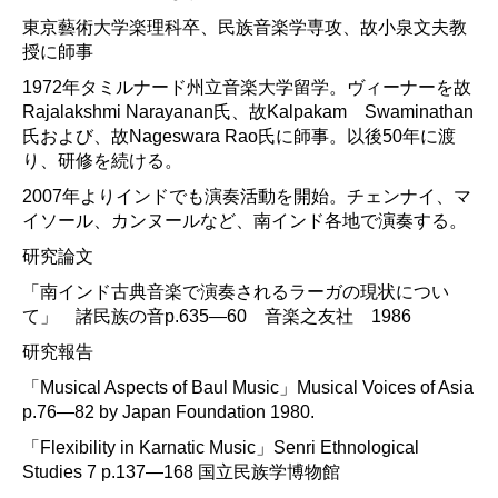
東京藝術大学楽理科卒、民族音楽学専攻、故小泉文夫教
授に師事
1972年タミルナード州立音楽大学留学。ヴィーナーを故
Rajalakshmi Narayanan氏、故Kalpakam Swaminathan
氏および、故Nageswara Rao氏に師事。以後5
0
年に渡
り、研修を続ける。
2007年よりインドでも演奏活動を開始。チェンナイ、マ
イソール、カンヌールなど、南インド各地で演奏する。
研究論文
「南インド古典音楽で演奏されるラーガの現状につい
て」 諸民族の音p.635—60 音楽之友社 1986
研究報告
「Musical Aspects of Baul Music」Musical Voices of Asia
p.76—82 by Japan Foundation 1980.
「Flexibility in Karnatic Music」Senri Ethnological
Studies 7 p.137—168 国立民族学博物館