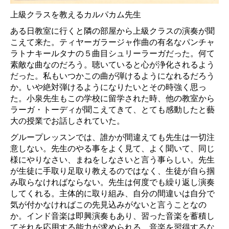
上級クラスを教えるカルパカム先生
ある日教室に行くと隣の部屋から上級クラスの演奏が聞
こえて来た。ティヤーガラージャ作曲の有名なパンチャ
ラトナキールタナの５曲目シュリーラーガだった。何て
素敵な曲なのだろう。聴いていると心が浄化されるよう
だった。私もいつかこの曲が弾けるようになれるだろう
か。いや絶対弾けるようになりたいとその時強く思っ
た。小泉先生もこの学校に留学された時、他の教室から
ラーガ・トーディが聞こえてきて、とても感動したと藝
大の授業でお話しされていた。
グループレッスンでは、誰かが間違えても先生は一切注
意しない。先生のやる事をよく見て、よく聞いて、同じ
様にやりなさい、まねをしなさいと言う事らしい。先生
が生徒に手取り足取り教えるのではなく、生徒が自ら掴
み取らなければならない。先生は何度でも繰り返し演奏
してくれる。主体的に取り組み、自分の間違いは自分で
気が付かなければこの先見込みがないと言うことなの
か。インド音楽は即興演奏もあり、習った音楽を蓄積し
てそれを応用する能力が求められる。音楽を習得するな