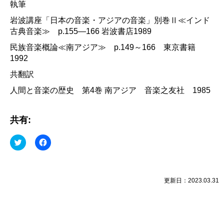
執筆
岩波講座「日本の音楽・アジアの音楽」別巻Ⅱ≪インド
古典音楽≫ p.155—166 岩波書店1989
民族音楽概論≪南アジア≫ p.149～166 東京書籍
1992
共翻訳
人間と音楽の歴史 第4巻 南アジア 音楽之友社 1985
共有:
ク
Facebook
リ
で
ッ
共
ク
有
し
す
て
る
Twitter
に
更新日：2023.03.31
で
は
共
ク
有
リ
(新
ッ
し
ク
い
し