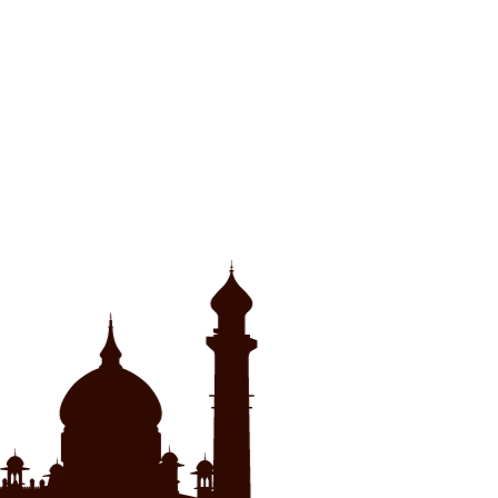
ウ
て
ィ
く
ン
だ
ド
さ
ウ
い
で
(新
開
し
き
い
ま
ウ
す)
ィ
ン
ド
ウ
で
開
き
ま
す)