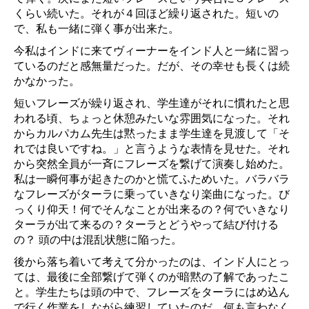
くらい続いた。それが４回ほど繰り返された。短いの
で、私も一緒に弾く事が出来た。
今私はインドに来てヴィーナーをインド人と一緒に習っ
ているのだと感無量だった。だが、その幸せも長くは続
かなかった。
短いフレーズが繰り返され、学生達がそれに慣れたと思
われる頃、ちょっと休憩みたいな雰囲気になった。それ
からカルパカム先生は黙ったまま学生達を見渡して「そ
れでは良いですね。」と言うような表情を見せた。それ
から突然全員が一斉にフレーズを繋げて演奏し始めた。
私は一瞬何事が起きたのかと慌てふためいた。バラバラ
なフレーズがターラに乗っていきなり楽曲になった。び
っくり仰天！何でそんなことが出来るの？何でいきなり
ターラが出て来るの？ターラとどうやって結び付ける
の？ 頭の中は混乱状態に陥った。
後から落ち着いて考えて分かったのは、インド人にとっ
ては、最後に全部繋げて弾くのが暗黙の了解であったこ
と。学生たちは頭の中で、フレーズをターラにはめ込ん
で行く作業をしながら練習していたのだ。何も言わなく