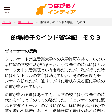
MENU
ホーム
＞
学ぶ・知る
＞
的場裕子のインド留学記 その３
的場裕子のインド留学記 その３
ヴィーナーの授業
タミルナード州立音楽大学への入学許可を得て、いよい
よ待望の学校生活が始まった。小泉先生の時代にはカル
ナータカ中央音楽院という名称だったが、私が行った時
にはセントラルの文字は消えていた。その後何度もチェ
ンナイを訪れたが、通りすがりに看板を見る度に学校の
名前が変わっていた。
名前が変わる事はあっても、大学の校舎は小泉先生の時
代からずっとそのままの姿だった。チェンナイの南に流
れるアダイヤール川の辺りに佇み、緑に囲まれた静かで
落ち着いた場所にあった。敷地は広く看板のある校門か