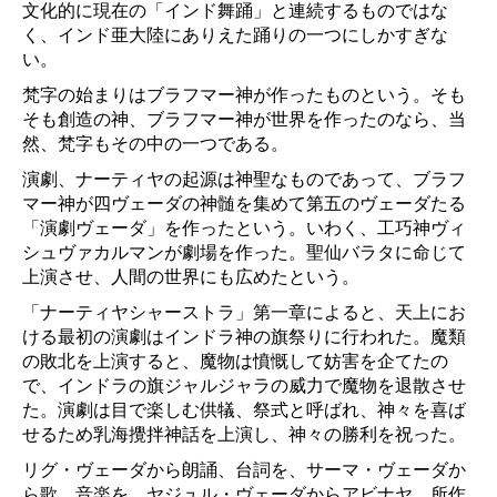
文化的に現在の「インド舞踊」と連続するものではな
く、インド亜大陸にありえた踊りの一つにしかすぎな
い。
梵字の始まりはブラフマー神が作ったものという。そも
そも創造の神、ブラフマー神が世界を作ったのなら、当
然、梵字もその中の一つである。
演劇、ナーティヤの起源は神聖なものであって、ブラフ
マー神が四ヴェーダの神髄を集めて第五のヴェーダたる
「演劇ヴェーダ」を作ったという。いわく、工巧神ヴィ
シュヴァカルマンが劇場を作った。聖仙バラタに命じて
上演させ、人間の世界にも広めたという。
「ナーティヤシャーストラ」第一章によると、天上にお
ける最初の演劇はインドラ神の旗祭りに行われた。魔類
の敗北を上演すると、魔物は憤慨して妨害を企てたの
で、インドラの旗ジャルジャラの威力で魔物を退散させ
た。演劇は目で楽しむ供犠、祭式と呼ばれ、神々を喜ば
せるため乳海攪拌神話を上演し、神々の勝利を祝った。
リグ・ヴェーダから朗誦、台詞を、サーマ・ヴェーダか
ら歌、音楽を、ヤジュル・ヴェーダからアビナヤ、所作