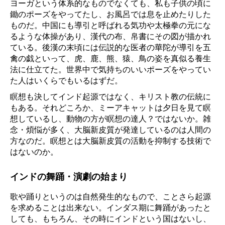
ヨーガという体系的なものでなくても、私も子供の頃に
鋤のポーズをやってたし、お風呂では息を止めたりした
ものだ。中国にも導引と呼ばれる気功や太極拳の元にな
るような体操があり、漢代の布、帛書にその図が描かれ
ている。後漢の末頃には伝説的な医者の華陀が導引を五
禽の戯といって、虎、鹿、熊、猿、鳥の姿を真似る養生
法に仕立てた。世界中で気持ちのいいポーズをやってい
た人はいくらでもいるはずだ。
瞑想も決してインド起源ではなく、キリスト教の伝統に
もある。それどころか、ミーアキャットは夕日を見て瞑
想しているし、動物の方が瞑想の達人？ではないか。雑
念・煩悩が多く、大脳新皮質が発達しているのは人間の
方なのだ。瞑想とは大脳新皮質の活動を抑制する技術で
はないのか。
インドの舞踊・演劇の始まり
歌や踊りというのは自然発生的なもので、ことさら起源
を求めることは出来ない。インダス期に舞踊があったと
しても、もちろん、その時にインドという国はないし、