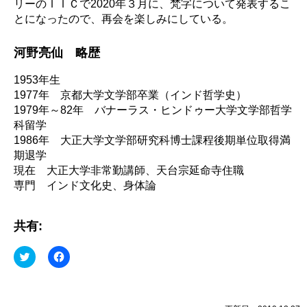
リーのＩＩＣで2020年３月に、梵字について発表するこ
とになったので、再会を楽しみにしている。
河野亮仙 略歴
1953年生
1977年 京都大学文学部卒業（インド哲学史）
1979年～82年 バナーラス・ヒンドゥー大学文学部哲学
科留学
1986年 大正大学文学部研究科博士課程後期単位取得満
期退学
現在 大正大学非常勤講師、天台宗延命寺住職
専門 インド文化史、身体論
共有:
ク
Facebook
リ
で
ッ
共
ク
有
し
す
て
る