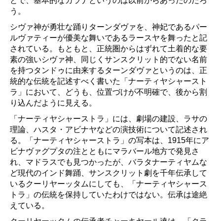
とで、基本的なカラナというのは以前からあったのだろ
う。
シヴァ神が勇壮な踊りターンダヴァを、神妃であるパー
ルヴァティーが優美な舞いであるラースヤを舞ったと記
されている。もともと、正統圏からはずれて土着的な要
素の強いシヴァ神、同じくサンスクリット的でない名前
を持つタンドゥに由来するターンダヴァというのは、正
統的な伝統を記述すべく書いた「ナーティヤシャースト
ラ」において、どうも、位置づけが不明確で、後から割
り込んだように見える。
「ナーティヤシャーストラ」には、劇場の建設、ラサの
理論、ハスタ・アビナヤなどの演技術について記述され
る。「ナーティヤシャーストラ」の写本は、1915年にア
ビナヴァグプタの注とともにマラバール地方で発見さ
れ、マドラスでも見つかったが、バラタナーティヤムな
ど現代のインド舞踊、サンスクリット劇を千年伝承して
いるクーリヤーッタムにしても、「ナーティヤシャース
トラ」の伝統を保持していたわけではない。伝承は途絶
えている。