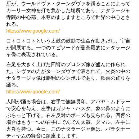
所が、ウールドヴァ・ターンダヴァを踊ることによって
カーリー女神を打ち負かした場所であり、ナタラージャ
寺院の中心部、本尊のましますところで世界の中心とさ
れる。
https://www.google.com/
コトコトコトという太鼓の鼓動で生命が動きだし、宇宙
が開展する。一つのエピソードが曼荼羅的にナタラージ
ャ像に表現されている。
左足を大きく上げた四臂のブロンズ像が盛んに作られ
た。シヴァの力がターンダヴァで表されて、火炎の中の
ナタラージャ像は勝利のシンボルであり、歓喜の踊りを
踊る。
https://www.google.com/
人間が踊る場合は、右手で施無畏印、アバヤ・ムドラー
で安心を与え、左手はガジャ・ハスタ、象の鼻のように
ぶらっと下げる。右左反対のポーズも見られる。四臂の
場合はもう一つの右手にでんでん太鼓、ダマル、左手に
火炎を持つ。今日、このナタラージャ像は、バラタナー
ティヤムの舞台に鎮座まします。