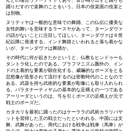
んどの場合ヴァーディヤであり、音が鳴り出すと踊りも
踊りだすので楽舞のことをいう。日本の伎楽面の伎楽と
は別物。
ヌリティヤは一般的な意味での舞踊、この仏伝に優美な
女性的舞いを意味するラースヤがあって、ターンダヴァ
の語がないことに注目してほしい。ターンダヴァは６世
紀以降に発達する。インド舞踏といわれると落ち着かな
いが、ターンダヴァは舞踏か。
その時代に何が起きたかというと、仏教もヒンドゥーも
タントラ化したのである。ブラフマニズム圏外の、イン
ドの土着的な要素が顕在化する。威嚇的なポーズをとる
忿怒像が造形されて流行するのは密教時代のことなので
ある。武器を持ち武術的な要素が彫像にも取り入れられ
る。バラタナーティヤムの基本的な足構えの一つである
アーリーダというのは、弓を引くポーズの足構えが元で
戦士のポーズだ。
カタカリを最初に踊ったのはケーララの武術カラリパヤ
ットを習得した王の戦士だったといわれる。中国には文
舞、武舞があった。周代における戦争は戦車（馬車）が