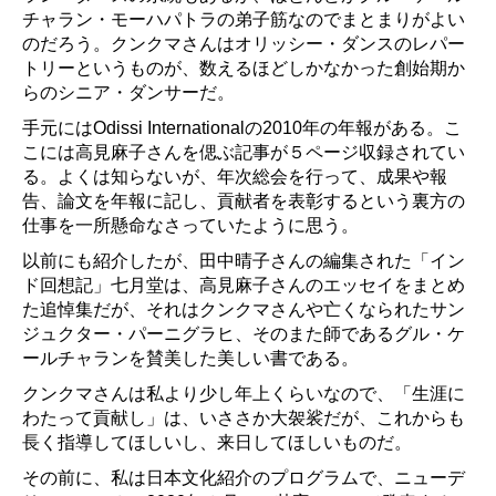
チャラン・モーハパトラの弟子筋なのでまとまりがよい
のだろう。クンクマさんはオリッシー・ダンスのレパー
トリーというものが、数えるほどしかなかった創始期か
らのシニア・ダンサーだ。
手元にはOdissi Internationalの2010年の年報がある。こ
こには高見麻子さんを偲ぶ記事が５ページ収録されてい
る。よくは知らないが、年次総会を行って、成果や報
告、論文を年報に記し、貢献者を表彰するという裏方の
仕事を一所懸命なさっていたように思う。
以前にも紹介したが、田中晴子さんの編集された「イン
ド回想記」七月堂は、高見麻子さんのエッセイをまとめ
た追悼集だが、それはクンクマさんや亡くなられたサン
ジュクター・パーニグラヒ、そのまた師であるグル・ケ
ールチャランを賛美した美しい書である。
クンクマさんは私より少し年上くらいなので、「生涯に
わたって貢献し」は、いささか大袈裟だが、これからも
長く指導してほしいし、来日してほしいものだ。
その前に、私は日本文化紹介のプログラムで、ニューデ