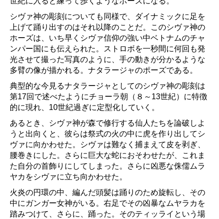
世紀に入ると練って歩くようなポーズになる。
シヴァ神の彫刻についても同様で、ダイナミックに足を
上げて踊り出すのはそれ以降のことだ。このシヴァ神の
ホーズは、いち早くシヴァ信仰の強い中ベトナムのチャ
ンパー国にも伝えられた。ストロボを一秒間に何回も発
光させて撮った写真のように、手の動きが分かるような
多臂の像が描かれる。ナタラージャのポーズである。
典型的な今見るナタラージャとしてのシヴァ神の彫刻は
第17回で述べたようにチョーラ朝（８～13世紀）に特徴
的に現れ、10世紀過ぎに定型化していく。
あるとき、シヴァ神が森で修行する仙人たちを論破しよ
うと出向くと、彼らは祭式の火の中に虎を作り出してシ
ヴァに向かわせた。シヴァは難なく捕まえて皮を剥ぎ、
腰巻きにした。さらに巨大な蛇におそわせたが、これま
た自分の首飾りにしてしまった。さらに凶悪な侏儒ムラ
ヤカをシヴァに立ち向かわせた。
火炎の円環の中、編んだ頭髪は踊りのため旋転し、その
中にガンガー女神がいる。右足でその凶暴なムヤラカを
踏みつけて、さらに、踊った。そのティッライという場