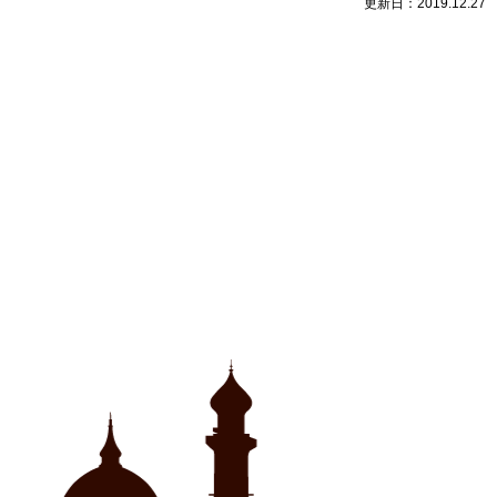
Twitter
に
更新日：2019.12.27
で
は
共
ク
有
リ
(新
ッ
し
ク
い
し
ウ
て
ィ
く
ン
だ
ド
さ
ウ
い
で
(新
開
し
き
い
ま
ウ
す)
ィ
ン
ド
ウ
で
開
き
ま
す)