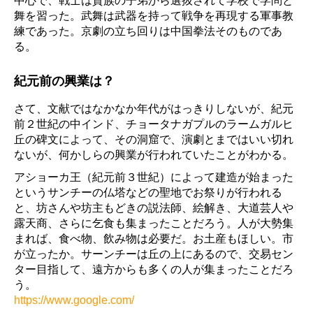
中心で、戦士は貴族の子弟から選抜されて学校で学問と
舞を習った。武舞は武器を持って戦争を再現する軍事教
練であった。京劇の立ち回りは中国拳法そのものであ
る。
紀元前の興業は？
さて、文献ではなかなか年代がはっきりしないが、紀元
前２世紀の中インド、チョータナガプルのラームガルヒ
丘の碑文によって、その洞窟で、演劇とまではいい切れ
ないが、何かしらの興業が行われていたことがわかる。
アショーカ王（紀元前３世紀）によって建造が始まった
というサンチーの仏塔などの聖地でお祭りが行われる
と、坊さんや坊主もどきの説法師、絵解き、大道芸人や
露天商、さらに乞食も集まったことだろう。人が大勢集
まれば、食べ物、飲み物は必要だ。お土産もほしい。市
が立ったか。サーンチーは丘の上にあるので、交易セン
ター目指して、遠方からも多くの人が集まったことだろ
う。
https://www.google.com/