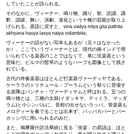
していたことが語られる。
そのなかに、ヴィーナー、鳴り物、踊り、歌、読誦、講
釈、諧謔、舞い、演劇、道化という十種の芸能が取り上
げられる。原語に戻すと、vina vadya nrtya gita pathita
akhyana hasya lasya natya vidambita。
ヴィーナーの語がない写本もあるが（元々はなかった
か）、ここでいうヴィーナーとは、現代の南インドで用
いられている楽器のことではなくて、単に弦楽器という
意味だ。ビルマの竪琴のようなハープも図像として残さ
れている。
古代の伴奏楽器はほとんど打楽器ヴァーディヤである。
ケーララのトリチュール・プーラムという祭りに登場す
る楽隊はパンチャ・ヴァーディヤムと呼ばれる。五つの
鳴り物とは、三種の太鼓(イダッキヤ、ティミラ、マッダ
ラム)と小シンバルに、音程の出せないラッパ。管楽器も
メロディーを奏でることは出来ず、パッパカパーとパー
カッシヴに用いられるのみだ。
また、鳩摩羅什訳法華経に見る「伎楽」の原語は、ほと