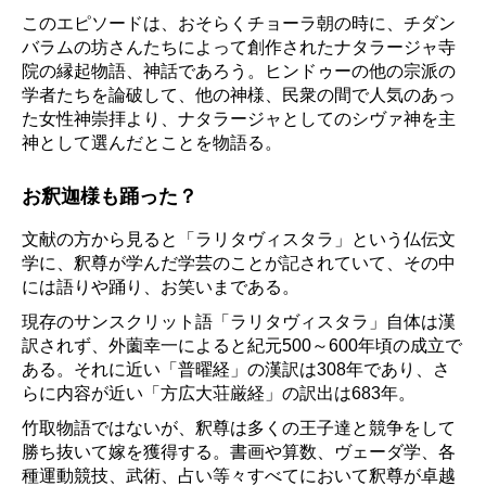
このエピソードは、おそらくチョーラ朝の時に、チダン
バラムの坊さんたちによって創作されたナタラージャ寺
院の縁起物語、神話であろう。ヒンドゥーの他の宗派の
学者たちを論破して、他の神様、民衆の間で人気のあっ
た女性神崇拝より、ナタラージャとしてのシヴァ神を主
神として選んだとことを物語る。
お釈迦様も踊った？
文献の方から見ると「ラリタヴィスタラ」という仏伝文
学に、釈尊が学んだ学芸のことが記されていて、その中
には語りや踊り、お笑いまである。
現存のサンスクリット語「ラリタヴィスタラ」自体は漢
訳されず、外薗幸一によると紀元500～600年頃の成立で
ある。それに近い「普曜経」の漢訳は308年であり、さ
らに内容が近い「方広大荘厳経」の訳出は683年。
竹取物語ではないが、釈尊は多くの王子達と競争をして
勝ち抜いて嫁を獲得する。書画や算数、ヴェーダ学、各
種運動競技、武術、占い等々すべてにおいて釈尊が卓越