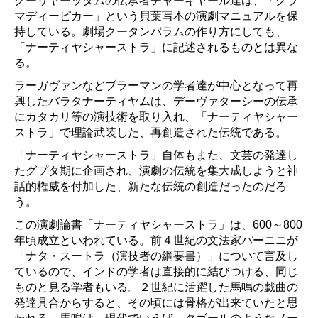
クーリヤーッタムの伝承者チャーキヤール達は、「クラ
マディーピカー」という貝葉写本の演劇マニュアルを保
持している。劇場クータンバラムの作り方にしても、
「ナーティヤシャーストラ」に記述されるものとは異な
る。
ラーガヴァンなどブラーマンの学者達が中心となって再
興したバラタナーティヤムは、デーヴァターシーの伝承
にカタカリ等の演技術を取り入れ、「ナーティヤシャー
ストラ」で理論武装した、再創造された伝統である。
「ナーティヤシャーストラ」自体もまた、文芸の発達し
たグプタ期に企画され、演劇の伝統を集大成しようと神
話的権威を付加した、新たな伝統の創造だったのだろ
う。
この演劇論書「ナーティヤシャーストラ」は、600～800
年頃成立といわれている。前４世紀の文法家パーニニが
「ナタ・スートラ（演技者の綱要書）」について言及し
ているので、インドの学者は直接的に結びつける、同じ
ものと見る学者もいる。２世紀に活躍した馬鳴の戯曲の
発達具合からすると、その頃には骨格が出来ていたと思