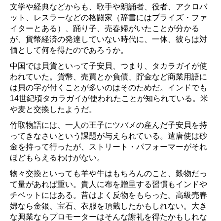
文学や経典などからも、歌手や朗誦者、役者、アクロバ
ット、レスラーなどの格闘家（辞書にはプライズ・ファ
イターとある）、踊り子、売春婦がいたことが分かる
が、貨幣経済の発達していない時代に、一体、彼らは対
価として何を得たのであろうか。
中国では貝貨といって子安貝、つまり、タカラガイが使
われていた。貨幣、売買とか負債、貯金など商業用語に
は貝の字が付くことが多いのはそのためだ。インドでも
14世紀頃タカラガイが使われたことが知られている。米
や麦と交換したようだ。
竹取物語には、一人の王子にツバメの産んだ子安貝を持
ってきなさいという課題が与えられている。遣唐使は砂
金を持って行ったが、ストリート・パフォーマーがそれ
ほどもらえるわけがない。
物々交換といっても羊や牛はもちろんのこと、穀物だっ
て量があれば重い。貴人に布を贈呈する習慣もインドや
チベットにはある。昔はよく反物をもらった。高級売春
婦なら金銀、宝石、衣服を頂戴したかもしれない。大き
な興業ならプロモーターはそんな謝礼を得たかもしれな