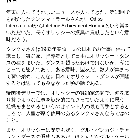
付言
年末に入ってうれしいニュースが入ってきた。第13回で
も紹介したクンクマ・ラールさんが、Odissi
InternationalからLifetime Achievment Honourという賞を
いただいた。長くオリッシーの振興に貢献したという意
味だろう。
クンクマさんは1983年春頃、夫の日本での仕事に伴って
来日し、舞踊家、指導者として日本にオリッシー・ダン
スの種をまいた。ダンスを習ったわけではないが、私に
とっても恩人であり、ある意味、盟友だ。数人が集まっ
て習い始め、こんなに日本でオリッシー・ダンスが興隆
するとは思ってもみなかった頃の話である。
帰国後デリーでは、オリッシーの舞踊家の間で、仲を取
り持つような仕事を献身的になさっていたように思う。
組織をまとめるというのはインド人の最も苦手とすると
ころで、人望が厚く信用のあるクンクマさんならではの
こと。
また、オリッシーは歴史も浅く、グル・パンカジ・チャ
ラン・ダースの系統もあるが、ほとんどがグル・ケール