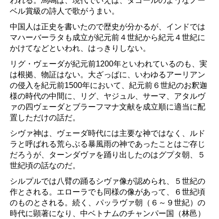
われる。馬鳴は、現代でいえば、タゴールのようなノー
ベル賞級の詩人で歌がうまい。
中国人は正史を書いたので歴史が分かるが、インドでは
マハーバーラタも成立が紀元前４世紀から紀元４世紀に
かけてなどといわれ、はっきりしない。
リグ・ヴェーダが紀元前1200年といわれているのも、実
は根拠、物証はない。大ざっぱに、いわゆるアーリアン
の侵入を紀元前1500年において、紀元前６世紀のお釈迦
様の時代の中間に、リグ、ヤジュル、サーマ、アタルヴ
ァの四ヴェーダとブラーフマナ文献を成立順に適当に配
置しただけの話だ。
シヴァ神は、ヴェーダ時代には主要な神ではなく、ルド
ラと呼ばれる荒らぶる暴風雨の神であったことはご存じ
だろうが、ターンダヴァを踊り出したのはグプタ朝、５
世紀頃の話なのだ。
シルプルでは八臂の踊るシヴァ像が認められ、５世紀の
作とされる。エローラでも同様の像があって、６世紀頃
のものとされる。続く、パッラヴァ朝（６～９世紀）の
時代に顕著になり、中ベトナムのチャンパー国（林邑）