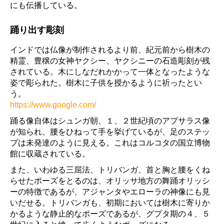
にも伝播している。
踊り出す彫刻
インドでは仏像が制作されるより前、紀元前から樹木の
精霊、豊穣の女神ヤクシー、ヤクシニーの石造彫刻が残
されている。木にしなだれかかって一体となったような
姿で彫られた。樹木に子供を授かるように祈ったとい
う。
https://www.google.com/
踊る像自体はシュンガ朝、１、２世紀頃のアプサラス像
が知られ、腰をひねって手を挙げているが、足のステッ
プは未発達のように見える。これはコルコタの国立博物
館に収蔵されている。
また、いわゆる三屈法、トリバンガ、首と胸と腰をくね
らせたポーズをとるのは、オリッサ地方の舞踊オリッシ
ーの特徴であるが、アジャンタやエローラの神像にも見
いだせる。トリバンガも、初期においては樹木に寄りか
かるような静止的なポーズであるが、グプタ期の４、５