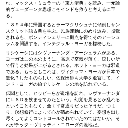
れ、マックス・ミュラーの「東方聖典」を読み、一元論
的ヴェーダーンタ思想こそインドを救うと考えるに至
る。
１８９４年に帰国するとラーマクリシュナに傾倒しサン
スクリット語古典を学ぶ。民族運動にのめり込み、投獄
されるも、ポンディシェリーに拠点を得てそのアーシュ
ラムを開設する。インテグラル・ヨーガを標榜した。
リシケーシにはシヴァーナンダ・アーシュラムがある。
ヨーガはこの地のように、高原で空気が薄く、涼しい所
で行うと効果が上がるとされる。ホット・ヨーガは邪道
である。もっともこれは、ヴィクラマ・ヨーガが日本で
進化？したものらしい。佐保田師も大学を退官して、イ
ンド・ヨーガの旅でリシケーシの地を訪れている。
伝聞として、ヒッピーらが道場を訪れ、シヴァーナンダ
にＬＳＤを飲ませてみたという。幻覚を見るとか乱れる
ということもなく、全く平常通りだったそうだ。つま
り、瞑想修行によって心が清められていて、妄想も出し
尽くしてよくコントロールされていたのではないか。そ
れがチッタ・ヴリッティ・ニローダの境地だ。