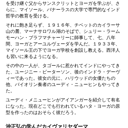
を受け継ぐ父からサンスクリットとヨーガを学ぶが、さ
らに、マイソール、バナーラスの大学で専門的なインド
哲学の教育を受ける。
それに飽き足らず、１９１６年、チベットのカイラーサ
山の麓、マーナサロワル湖のそばで、シュリー・ラーム
モーハン・ブラフマチャーリーに師事して、七、八年
間、ヨーガとアーユルヴェーダを学んだ。１９３３年、
マイソール王の下でヨーガ学校を創設し教える。西洋人
も習いに来るようになる。
その中の一人が、タゴールに惹かれてインドにやってき
た、ユージニー・ピーターソン、後のインドラ・デーヴ
ィーであった。彼女の元に、ハリウッドの女優たちの
他、バイオリン奏者のユーディ・ニューヒンもやってき
た。
ユーディ・メニューヒンがアイアンガーを紹介して有名
になった。現在どこでも行われているハタ・ヨーガの原
型を作ったのはおそらく彼だろう。
沖正弘の学んだカイヴァリヤダーマ