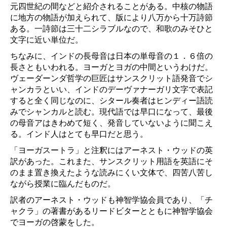
元四世紀の間などと紹介されることがある。中核の物語
に地方の物語が加えられて、版により八万から十万詩節
ある。一詩節は三十二シラブルなので、和歌のみそひと
文字に近い単位だ。
ちなみに、インドの長母音は日本の単母音の１．６倍の
長さともいわれる。ヨーガとヨガの中間というわけだ。
ヴェーダーンダ哲学の巨匠はサンスクリット語発音でシ
ャンカラといい、インドのデーヴァナーガリ文字で表記
すると全く同じなのに、シタール奏者はヒンディー語読
みでシャンカルと読む。現代語では早口になって、最後
の母音アはきわめて短く、発音していないように聞こえ
る。インド人はとても早口だと思う。
「ヨーガスートラ」と注釈にはアーネスト・ウッドの英
訳があった。これまた、サンスクリット用語を英語にそ
のまま置き換えたような読みにくい文体で、四苦八苦し
ながら授業に臨んだものだ。
訳者のアーネスト・ウッドも神智学協会員であり、「チ
ャクラ」の著書があるリードビターとともに神智学協会
でヨーガの啓蒙をした。