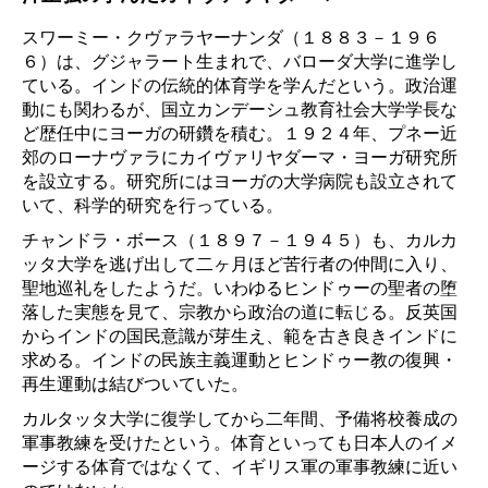
スワーミー・クヴァラヤーナンダ（１８８３－１９６
６）は、グジャラート生まれで、バローダ大学に進学し
ている。インドの伝統的体育学を学んだという。政治運
動にも関わるが、国立カンデーシュ教育社会大学学長な
ど歴任中にヨーガの研鑽を積む。１９２４年、プネー近
郊のローナヴァラにカイヴァリヤダーマ・ヨーガ研究所
を設立する。研究所にはヨーガの大学病院も設立されて
いて、科学的研究を行っている。
チャンドラ・ボース（１８９７－１９４５）も、カルカ
ッタ大学を逃げ出して二ヶ月ほど苦行者の仲間に入り、
聖地巡礼をしたようだ。いわゆるヒンドゥーの聖者の堕
落した実態を見て、宗教から政治の道に転じる。反英国
からインドの国民意識が芽生え、範を古き良きインドに
求める。インドの民族主義運動とヒンドゥー教の復興・
再生運動は結びついていた。
カルタッタ大学に復学してから二年間、予備将校養成の
軍事教練を受けたという。体育といっても日本人のイメ
ージする体育ではなくて、イギリス軍の軍事教練に近い