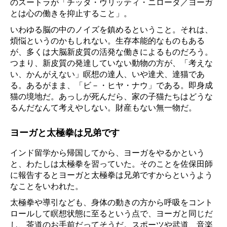
のスートラが「チッタ・ヴリッティ・ニローダ／ヨーガ
とは心の働きを抑止すること」。
いわゆる脳の中のノイズを鎮めるということ。それは、
煩悩というのかもしれない。生存本能的なものもある
が、多くは大脳新皮質の活発な働きによるものだろう。
つまり、新皮質の発達していない動物の方が、「考えな
い、かんがえない」瞑想の達人、いや達犬、達猫であ
る。あるがまま、「ビ－・ヒヤ・ナウ」である。即身成
猫の境地だ。あっしが死んだら、家の子猫たちはどうな
るんだなんて考えやしない。財産もない無一物だ。
ヨーガと太極拳は兄弟です
インド留学から帰国してから、ヨーガをやるかという
と、わたしは太極拳を習っていた。そのことを佐保田師
に報告するとヨーガと太極拳は兄弟ですからというよう
なことをいわれた。
太極拳や導引なども、身体の動きの方から呼吸をコント
ロールして瞑想状態に至るという点で、ヨーガと同じだ
し、茶道のお手前だってそうだ。スポーツや武道、音楽