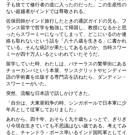
子も捨てて修行者の道に入ったのだった。この生産性の
ない超越者がインドでは尊敬される。
佐保田師がインド旅行したときの通訳ガイドの兄も、フ
ランス留学で哲学を勉強して帰国し、教授になるかと思
ったらスワーミーになってしまって、どこにいるのか連
絡も取れないという話を「八十八歳を生きる」に書かれ
ている。そんな統計が果たしてあるものか、当時スワー
ミーが四十万人いるといわれていたそうだ。
留学していた時、わたしは、バナーラスの繁華街にある
チョーカンバという本屋、サンスクリットやヒンディー
語の学術書を出版する専門店を訪ねたら、ダンディン・
スワーミーがいた。
突然、流暢な日本語で話しかけてきた。
「自分は、大東亜戦争の時、シンガポールで日本軍に少
年兵として従軍しておりました」
あれから、四十年、おそらく九十歳ちょっとで、ぎりぎ
り今現在生きていても不思議はない歳である。考えてみ
ると、チャンドラ・ボース率いるインド国民軍としてイ