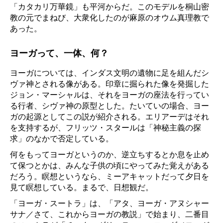
「カタカリ万華鏡」も平河からだ。このモデルを桐山密
教の元でまねび、大衆化したのが麻原のオウム真理教で
あった。
ヨーガって、一体、何？
ヨーガについては、インダス文明の遺物に足を組んだシ
ヴァ神とされる像がある。印章に掘られた像を発掘した
ジョン・マーシャルは、それをヨーガの座法を行ってい
る行者、シヴァ神の原型とした。たいていの場合、ヨー
ガの起源としてこの説が紹介される。エリアーデはそれ
を支持するが、フリッツ・スタールは「神秘主義の探
求」のなかで否定している。
何をもってヨーガというのか、逆立ちするとか息を止め
て保つとかは、みんな子供の頃にやってみた覚えがある
だろう。瞑想というなら、ミーアキャットだって夕日を
見て瞑想している。まるで、日想観だ。
「ヨーガ・スートラ」は、「アタ、ヨーガ・アヌシャー
サナ／さて、これからヨーガの教説」で始まり、二番目