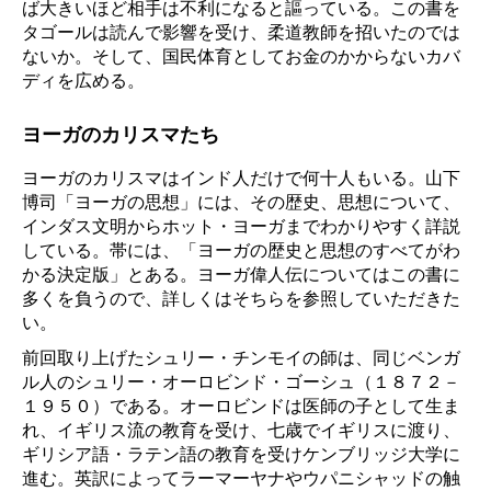
ば大きいほど相手は不利になると謳っている。この書を
タゴールは読んで影響を受け、柔道教師を招いたのでは
ないか。そして、国民体育としてお金のかからないカバ
ディを広める。
ヨーガのカリスマたち
ヨーガのカリスマはインド人だけで何十人もいる。山下
博司「ヨーガの思想」には、その歴史、思想について、
インダス文明からホット・ヨーガまでわかりやすく詳説
している。帯には、「ヨーガの歴史と思想のすべてがわ
かる決定版」とある。ヨーガ偉人伝についてはこの書に
多くを負うので、詳しくはそちらを参照していただきた
い。
前回取り上げたシュリー・チンモイの師は、同じベンガ
ル人のシュリー・オーロビンド・ゴーシュ（１８７２－
１９５０）である。オーロビンドは医師の子として生ま
れ、イギリス流の教育を受け、七歳でイギリスに渡り、
ギリシア語・ラテン語の教育を受けケンブリッジ大学に
進む。英訳によってラーマーヤナやウパニシャッドの触