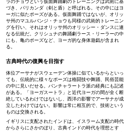
ラのチョウという仮面舞踊劇のトレーニングは武術に基
づき、パリカンダ（剣と盾）と呼ばれる。その中にはヨ
ーガに似たポーズがある。仮面舞踊ではないが、オリッ
サ州のマユルバンジ・チョウも同様の武術的トレーニン
グを行い、それはオリッサ州のオリッシー・ダンスに連
なる伝統だ。クリシュナの舞踊劇ラース・リーラーの中
にも、亀のポーズなど、ヨーガ的な身体遊戯が含まれ
る。
古典時代の復興を目指す
体位アーサナがスウェーデン体操に似ているからといっ
ても、伝統的に様々なポーズは格闘技や舞踊、民俗芸能
の中に見いだせる。パンチャラートラ派の経典にも記述
がある。「ヨーガスートラ」と近代ヨーガの間が全く断
絶しているわけではないし、西洋の影響でアーサナが成
立したわけではない。影響は常に相互的で、技術という
ものは交換される。
イギリスに支配されたインドは、イスラーム支配の時代
からさらにさかのぼり、古典インドの時代を理想とす