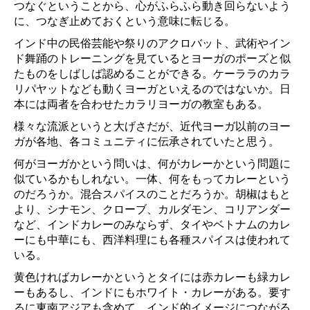
つなぐということから、心がふらふら動き回らないよう
に、つなぎ止めておくという意味に転じる。
インド中の民俗芸能や祭りのアクロバット、武術やイン
ド舞踊のトレーニングを見ているとヨーガのポーズと似
たものをしばしば認めることができる。ケーララのカラ
リパヤットなども動くヨーガといえるのではないか。日
本には両者を合わせたカラリヨーガの教室もある。
様々な流派というと大げさだが、近代ヨーガ以前のヨー
ガが各地、各コミュニティに伝承されていたと思う。
何がヨーガかという問いは、何がカレーかという問題に
似ているかもしれない。一体、何をもってカレーという
のだろうか。混合スパイスのことだろうか。胡椒はもと
より、シナモン、クローブ、カルダモン、コリアンダー
など、インドカレーのみならず、タイやベトナムのカレ
ーにも中華にも、西洋料理にも各種スパイスは使われて
いる。
黄色ければカレーかというとタイには赤カレーも緑カレ
ーもあるし、インドにもホワイト・カレーがある。要す
るに東南アジアも含めて、インド的イメージにつながる