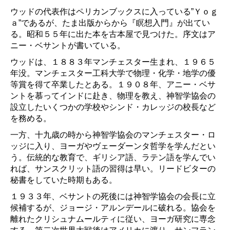
ウッドの代表作はペリカンブックスに入っている”Ｙｏｇ
ａ”であるが、たま出版からから『瞑想入門』が出てい
る。昭和５５年に出た本を古本屋で見つけた。序文はア
ニー・ベサントが書いている。
ウッドは、１８８３年マンチェスター生まれ、１９６５
年没。マンチェスター工科大学で物理・化学・地学の優
等賞を得て卒業したとある。１９０８年、アニー・ベサ
ントを慕ってインドに赴き、物理を教え、神智学協会の
設立したいくつかの学校やシンド・カレッジの校長など
を務める。
一方、十九歳の時から神智学協会のマンチェスター・ロ
ッジに入り、ヨーガやヴェーダーンタ哲学を学んだとい
う。伝統的な教育で、ギリシア語、ラテン語を学んでい
れば、サンスクリット語の習得は早い。リードビターの
秘書をしていた時期もある。
１９３３年、ベサントの死後には神智学協会の会長に立
候補するが、ジョージ・アルンデールに破れる。協会を
離れたクリシュナムールティに従い、ヨーガ研究に専念