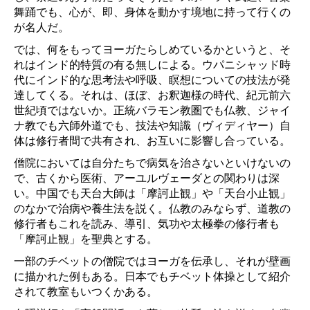
舞踊でも、心が、即、身体を動かす境地に持って行くの
が名人だ。
では、何をもってヨーガたらしめているかというと、そ
れはインド的特質の有る無しによる。ウパニシャッド時
代にインド的な思考法や呼吸、瞑想についての技法が発
達してくる。それは、ほぼ、お釈迦様の時代、紀元前六
世紀頃ではないか。正統バラモン教圏でも仏教、ジャイ
ナ教でも六師外道でも、技法や知識（ヴィディヤー）自
体は修行者間で共有され、お互いに影響し合っている。
僧院においては自分たちで病気を治さないといけないの
で、古くから医術、アーユルヴェーダとの関わりは深
い。中国でも天台大師は「摩訶止観」や「天台小止観」
のなかで治病や養生法を説く。仏教のみならず、道教の
修行者もこれを読み、導引、気功や太極拳の修行者も
「摩訶止観」を聖典とする。
一部のチベットの僧院ではヨーガを伝承し、それが壁画
に描かれた例もある。日本でもチベット体操として紹介
されて教室もいつくかある。