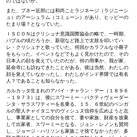
のではないか。
また、プネー近郊には和尚ことラジネージ（ラジニーシ
ュ）のアーシュラム（コミューン）があり、ヒッピーの
たまり場？となっていた。
ＩＳＣＯＮはクリシュナ意識国際協会の略で、一時期、
バブルの頃だろうか、新宿など路上で太鼓を叩いてハ
レ・クリシュナと歌っていた。何回かカラフルな小冊子
をもらった。イベントなどでもよく見かけたので、その
日本人の顔を覚えていたのだが、何の用事か、我が家、
延命寺にも訪ねてきたことがある。彼は当然、わたしの
顔を覚えていなかったし、わたしがインド界隈では有名
人？であることも知らなかった。
カルカッタ生まれのアバイ・チャラン・デー（１８９６
－１９７３）は、後にスワーミー・バクティヴェーダー
ンタ・サラスワティーを名乗る。１５、６世紀のベンガ
ルの聖人チャイタニヤのヴィシュヌ信仰を広めようと志
し、事業家としての自分を捨て、妻や家族、財産を放棄
して出家者、スワーミーとなる。ジョン・レノンも賛同
し、ジョージ・ハリソンも家族こそ捨てなかったが、多