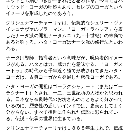
エットとの結びつきが生まれたと思われる。今日ではハ
リウッド・ヨーガの呼称もあり、セレブのヨーガという
イメージを形成したのであろう。
クリシュナマーチャーリヤは、伝統的なシュリー・ヴァ
イシュナヴァのブラーマン。「ヨーガ・ラハシア」を表
したナータ派の開祖ナータムニ（九－十世紀）の末裔で
あると称する。ハタ・ヨーガはナータ派の修行法といわ
れる。
ナータは導師、指導者という意味だが、呪術者的イメー
ジがある。ハタとは力、威力だを意味する。「ヨーガス
ートラ」の時代から千年近く経て形成されてきたハタ・
ヨーガは、古典ヨーガから発展した密教ヨーガである。
ハタ・ヨーガの開祖はゴーラクシャナート（またはゴー
ラクナート）とされ、十二、三世紀頃の人物かと思われ
る。日本なら奈良時代のお坊さんのこともよく分かって
いるのに、歴史性の乏しいインドでは、史実としてよく
分からない。すべて後世に作られた伝説に彩られてい
る。伝説・伝承の世界に生きている。
クリシュナマーチャーリヤは１８８８年生まれで、伝統