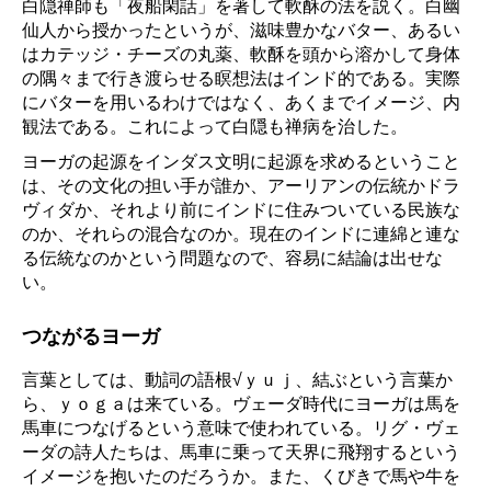
白隠禅師も「夜船閑話」を著して軟酥の法を説く。白幽
仙人から授かったというが、滋味豊かなバター、あるい
はカテッジ・チーズの丸薬、軟酥を頭から溶かして身体
の隅々まで行き渡らせる瞑想法はインド的である。実際
にバターを用いるわけではなく、あくまでイメージ、内
観法である。これによって白隠も禅病を治した。
ヨーガの起源をインダス文明に起源を求めるということ
は、その文化の担い手が誰か、アーリアンの伝統かドラ
ヴィダか、それより前にインドに住みついている民族な
のか、それらの混合なのか。現在のインドに連綿と連な
る伝統なのかという問題なので、容易に結論は出せな
い。
つながるヨーガ
言葉としては、動詞の語根√ｙｕｊ、結ぶという言葉か
ら、ｙｏｇａは来ている。ヴェーダ時代にヨーガは馬を
馬車につなげるという意味で使われている。リグ・ヴェ
ーダの詩人たちは、馬車に乗って天界に飛翔するという
イメージを抱いたのだろうか。また、くびきで馬や牛を