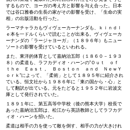
するもので、ヨーガの考え方と影響を与え合った。日本
では谷口雅春の生長の家がその影響を受け、「生命の実
相」の出版活動を行った。
ラーマチャラカもヴィヴェーカーナンダも、ｋｉｎｄｌ
ｅ本を一ドルくらいで読むことが出来る。ヴィヴェーカ
ーナンダの「ラージャヨーガ」（１８９６年）もニュー
ソートの影響を受けているといわれる。
また、東洋的体育として嘉納治五郎（１８６０－１９３
８）の柔道も、ラフカディオ・ハーンの”Ｏｕｔ ｏｆ
ｔｈｅ Ｅａｓｔ， Ｂｏｓｔｏｎ ａｎｄ ＮｅｗＹ
ｏｒｋ”によって、「柔術」として１８９５年に紹介され
ている。恒文社から１９８６年に「東の国から・心」と
して翻訳が出ている。元をたどると１９５２年に岩波文
庫として発行されていた。
１８９１年に、第五高等中学校（後の熊本大学）校長で
あった嘉納治五郎は、松江から英語教師としてラフカデ
ィオ・ハーンを招いた。
柔道は相手の力を使って敵を倒す、相手の力が大きけれ