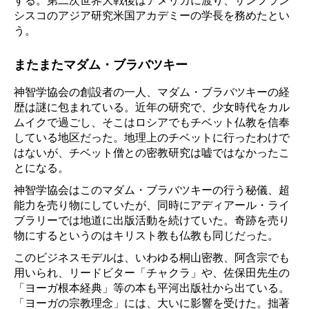
する。第二次世界大戦後はアメリカに渡り、サンフラン
シスコのアジア研究米国アカデミーの学長を務めたとい
う。
またまたマダム・ブラバツキー
神智学協会の創設者の一人、マダム・ブラバツキーの経
歴は謎に包まれている。近年の研究で、少女時代をカル
ムイクで過ごし、そこはロシアでもチベット仏教を信奉
している地区だった。地理上のチベットに行ったわけで
はないが、チベット僧との密教研究は嘘ではなかったこ
とになる。
神智学協会はこのマダム・ブラバツキーの行う秘儀、超
能力を売り物にしていたが、同時にアディアール・ライ
ブラリーでは地道に出版活動を続けていた。奇跡を売り
物にするというのはキリスト教も仏教も同じだった。
このビジネスモデルは、いわゆる桐山密教、阿含宗でも
用いられ、リードビター「チャクラ」や、佐保田先生の
「ヨーガ根本経典」等の本も平河出版社から出ている。
「ヨーガの宗教理念」には、大いに影響を受けた。拙著