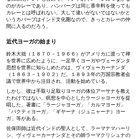
のがカレーであり、ハンバーグは同じ香辛料を使っても
カレーとは呼ばれない。大して違いがないではないかと
いうカバーブはインド文化圏なので、きっとカレーの仲
間に入るのだろう。
近代ヨーガの始まり
鈴木大拙（１８７０－１９６６）がアメリカに渡って禅
を世界に広めたように、一足早くヨーガやヴェーダンタ
思想を世界に知らしめたのは、ヴィヴェーカーナンダ
（１８６３－１９０２）だ。１８９３年の万国宗教者会
議で世界中から注目され、活動を始めている。
しかし、彼は手取り足取りヨーガの体位アーサナを教え
たわけではない。瞑想を中心としたラージャヨーガを提
唱した。著書に「ラージャヨーガ」「カルマヨーガ」
「バクティヨーガ」「ギヤーナ（ジュニャーナ）ヨー
ガ」等がある。
佐保田師は近代インドの聖人として、ラーマナマハーリ
シ、ヴィヴェーカーナンダとその師ラーマクリシュナの