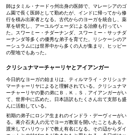
師はタミル・ナードゥ州出身の医師で、マレーシアのゴ
ム園で長く医師として勤めたが、インドに帰ってから修
行を積み出家者となる。古代からのヨーガを統合し、薬
草を研究し、アーユルヴェーダによる治療も行ってい
た。スワーミー・チダーナンダ、スワーミー・サッチダ
ーナンダ等多くの優秀な弟子を育てた。リシケーシのア
ーシュラムには世界中から多くの人が集まり、ヒッピー
の聖地でもあった。
クリシュナマーチャーリヤとアイアンガー
今日的なヨーガの始まりは、ティルマライ・クリシュナ
マーチャーリヤによると理解されている。クリシュナマ
ーチャーリヤの妻の弟にＢ．Ｋ．Ｓ．アイアンガーがい
て、世界中に広めた。日本語訳もたくさん出て支部も盛
んに活動している。
初期の弟子にロシア生まれのインドラ・デーヴィーがい
る。蒋介石夫人の元でヨーガ教室を開いたこともある。
渡米してハリウッドで教え有名になる。その辺からダイ