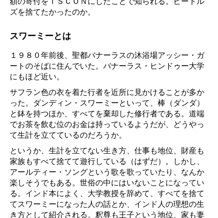
額の寄付をＩＳＣＯＮにしたことで知られる。ビートル
ズを捨てたかったのか。
スワーミーとは
１９８０年前後、聖都バナーラスの沐浴場アッシー・ガ
ートのそばに住んでいた。バナーラス・ヒンドゥー大学
にもほど近い。
サフラン色の衣を着た行者を近所に見かけることが多か
った。ダンディン・スワーミーといって、棒（ダンダ）
と鉢を持つほか、すべてを棄却した修行者である。道端
でお茶を飲む位のお金は持っているようだが、どうやっ
て生計を立てているのだろうか。
というか、生計を立てない生き方、仕事も地位、財産も
家族もすべて捨てて遊行している（はずだ）。しかし、
アールティー・ソングという歌を歌っていたり、なんか
楽しそうでもある。世俗の中にはいないことになってい
る。インド本によく、大学教授を辞めて、すべてを捨て
てスワーミーになった人の話とか、インド人の理想の生
き方として紹介される。釈尊も王子という地位、家も妻