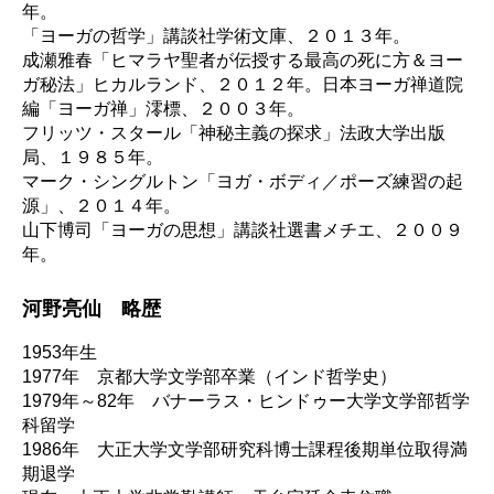
年。
「ヨーガの哲学」講談社学術文庫、２０１３年。
成瀬雅春「ヒマラヤ聖者が伝授する最高の死に方＆ヨー
ガ秘法」ヒカルランド、２０１２年。日本ヨーガ禅道院
編「ヨーガ禅」澪標、２００３年。
フリッツ・スタール「神秘主義の探求」法政大学出版
局、１９８５年。
マーク・シングルトン「ヨガ・ボディ／ポーズ練習の起
源」、２０１４年。
山下博司「ヨーガの思想」講談社選書メチエ、２００９
年。
河野亮仙 略歴
1953年生
1977年 京都大学文学部卒業（インド哲学史）
1979年～82年 バナーラス・ヒンドゥー大学文学部哲学
科留学
1986年 大正大学文学部研究科博士課程後期単位取得満
期退学