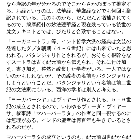
なら漢訳の年が分かるのでそこからさかのぼって推定す
る。お経というのは、法華経、華厳経などでも何回も翻
訳されている。元のものから、だんだんと増補されてく
るので、鳩摩羅什の妙法蓮華経と現在残っている後世の
梵文テキストとでは、ぴたりと合致することはない。
「ヨーガスートラ」等、インド哲学六派の経典は文芸の
発達したグプタ朝期（４－６世紀）には出来ていたと思
われる。パタンジャリ作とされるが、おそらく根幹をな
すスートラは古く紀元前から伝えられ、それに付け加
え、書き加え、整然と編集した学者がいる。一人ではな
いのかもしれないが、その編者の名前をパタンジャリと
しようということだ。パタンジャリという名前は前二世
紀の文法家にもいる。西洋の学者は別人と考える。
「ヨーガバーシヤ」はヴィヤーサ作とされる。５－６世
紀の成立とされるので、いわゆるヴェーダ・ヴィヤー
サ、叙事詩「マハーバーラタ」の作者と同一視するのに
は無理がある。インドの聖者は何百年も生きているとさ
れるのだが。
マハーバーラタの成立というのも、紀元前四世紀から紀