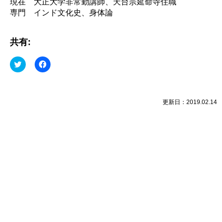
現在 大正大学非常勤講師、天台宗延命寺住職
専門 インド文化史、身体論
共有:
ク
Facebook
リ
で
ッ
共
ク
有
し
す
て
る
Twitter
に
更新日：2019.02.14
で
は
共
ク
有
リ
(新
ッ
し
ク
い
し
ウ
て
ィ
く
ン
だ
ド
さ
ウ
い
で
(新
開
し
き
い
ま
ウ
す)
ィ
ン
ド