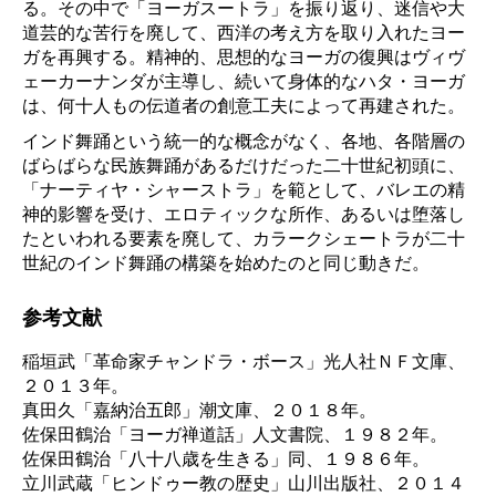
る。その中で「ヨーガスートラ」を振り返り、迷信や大
道芸的な苦行を廃して、西洋の考え方を取り入れたヨー
ガを再興する。精神的、思想的なヨーガの復興はヴィヴ
ェーカーナンダが主導し、続いて身体的なハタ・ヨーガ
は、何十人もの伝道者の創意工夫によって再建された。
インド舞踊という統一的な概念がなく、各地、各階層の
ばらばらな民族舞踊があるだけだった二十世紀初頭に、
「ナーティヤ・シャーストラ」を範として、バレエの精
神的影響を受け、エロティックな所作、あるいは堕落し
たといわれる要素を廃して、カラークシェートラが二十
世紀のインド舞踊の構築を始めたのと同じ動きだ。
参考文献
稲垣武「革命家チャンドラ・ボース」光人社ＮＦ文庫、
２０１３年。
真田久「嘉納治五郎」潮文庫、２０１８年。
佐保田鶴治「ヨーガ禅道話」人文書院、１９８２年。
佐保田鶴治「八十八歳を生きる」同、１９８６年。
立川武蔵「ヒンドゥー教の歴史」山川出版社、２０１４