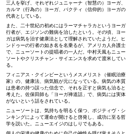
三人を挙げ、それぞれジュニャーナ（智慧の）ヨーガ、
カルマ（行為の）ヨーガ、バクティ（信仰的）ヨーガの
代表としている。
また、二十世紀の初めにはラーマチャラカというヨーガ
行者が、エジソンの難病を治したという。その頃、ヨー
ガは病気を治す健康法として理解されていたようだ。ヒ
ンドゥーの行者の如き名を名乗るが、アメリカ人弁護士
で、ニューソートの提唱者の一人だ。中村天風もニュー
ソートやクリスチャン・サイエンスを求めて渡米してい
る。
フィニアス・クインビーというメスメリスト（催眠治療
家）の、健康法、病気観が元になっている。病気の本質
は患者の持つ誤った信念で、それを正すと病気も治ると
考えた。佐保田師も「ヨーガ禅道話」で、病気には実体
がないという話をされている。
ニューソートは、気持ちを明るく保つ、ポジティヴ・シ
ンキングによって運命が開けると啓発し、成功に至る哲
学を説いた。ニューエイジのはしりでもある。
個人の栄達や健康のために自己の神性を呼び覚まそうと