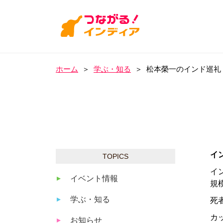
ホーム
＞
学ぶ・知る
＞
松本榮一のインド巡礼
TOPICS
イ
イベント情報
規
学ぶ・知る
死
カ
お知らせ