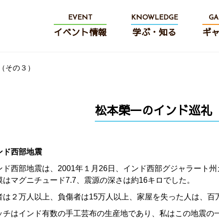
EVENT
KNOWLEDGE
GA
イベント情報
学ぶ・知る
ギ
（その３）
松本榮一のインド巡礼
インド西部地震
ンド西部地震は、
2001
年１月
26
日、インド西部グジャラート州
模はマグニチュード
7.7
、震源の深さは約
16
キロでした。
者は２万人以上、負傷者は
15
万人以上、家屋を失った人は、百
ッチはインド有数の手工芸布の生産地であり、私はこの地震の