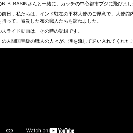
の
B. B. BASIN
さんと一緒に、カッチの中心都市ブジに飛びまし
の前日，私たちは、インド駐在の平林大使のご厚意で、大使館
を持って、被災した布の職人たちを訪ねました。
のスライド動画は、その時の記録です。
くの人間国宝級の職人の人々が、涙を流して迎い入れてくれた