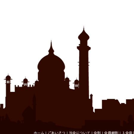
T
(
す
ホーム
ごあいさつ
当会について
会則
会員細則
入会申