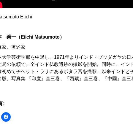
tsumoto Eiichi
本 榮一（
Eiichi Matsumoto
）
真家、著述家
本大学芸術学部を中退し、
1971
年よりインド・ブッダガヤの日
文局の依頼で、全インド仏教遺跡の撮影を開始。同時に、イン
は初めてチベット・ラサにあるポタラ宮を撮影、以来インドと
出版、写真集
『印度』全三巻、『西蔵』全三巻、『中國』全三
。
有:
ク
Facebook
リ
で
ッ
共
ク
有
し
す