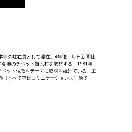
本寺の駐在員として滞在。
4
年後、毎日新聞社
ド各地のチベット難民村を取材する。
1981
年
チベット仏教をテーマに取材を続けている。主
巻（すべて毎日コミニケーションズ）他多