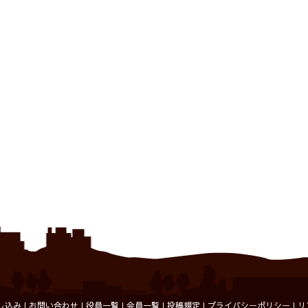
て
る
witter
に
で
は
共
ク
有
リ
新
ッ
し
ク
い
し
ウ
て
ィ
く
ン
だ
ド
さ
ウ
い
で
(新
開
し
き
い
ま
ウ
)
ィ
ン
ド
ウ
で
開
き
ま
す)
し込み
お問い合わせ
役員一覧
会員一覧
投稿規定
プライバシーポリシー
リ