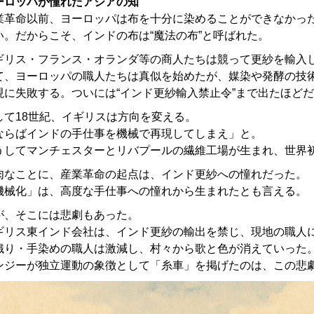
ーロッパが憧れたアジアの知
業革命以前、ヨーロッパは布を十分に染めることができなかっ
い。だからこそ、インドの布は“魔法の布”と呼ばれた。
ギリス・フランス・オランダ等の商人たちは競って更紗を輸入
て、ヨーロッパの職人たちは真似を始めたが、媒染や発酵の技
現に失敗する。ついには“インド更紗輸入禁止令”まで出たほど
して18世紀、イギリスは方向を変える。
ならばインドの手仕事を機械で再現してしまえ」と。
うしてマンチェスターとリバプールの繊維工場が生まれ、世界
肉なことに、産業革命の起点は、インド更紗への憧れだった。
機械化」は、高度な手仕事への憧れから生まれたとも言える。
が、そこには悲劇もあった。
ギリス東インド会社は、インド更紗の輸出を禁じ、現地の職人
織り・手染めの職人は激減し、村々から歌と色が消えていった
ンジーが独立運動の象徴として「糸車」を掲げたのは、この悲