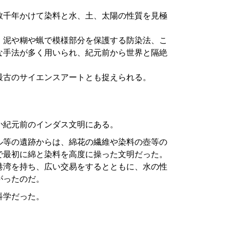
数千年かけて染料と水、土、太陽の性質を見極
、泥や糊や蝋で模様部分を保護する防染法、こ
な手法が多く用いられ、紀元前から世界と隔絶
最古のサイエンスアートとも捉えられる。
か紀元前のインダス文明にある。
ル等の遺跡からは、綿花の繊維や染料の壺等の
で最初に綿と染料を高度に操った文明だった。
港湾を持ち、広い交易をするとともに、水の性
がったのだ。
科学だった。