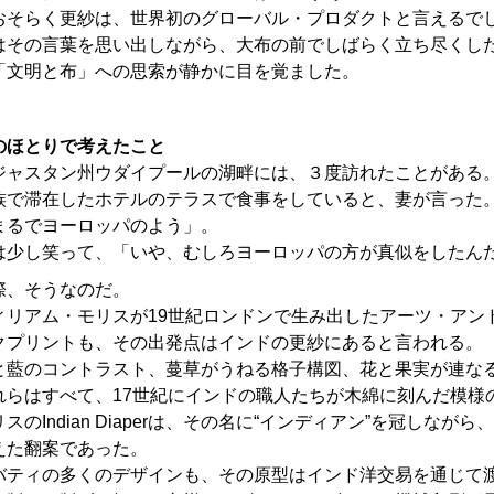
おそらく更紗は、世界初のグローバル・プロダクトと言えるで
はその言葉を思い出しながら、大布の前でしばらく立ち尽くし
「文明と布」への思索が静かに目を覚ました。
のほとりで考えたこと
ジャスタン州ウダイプールの湖畔には、３度訪れたことがある
族で滞在したホテルのテラスで食事をしていると、妻が言った
まるでヨーロッパのよう」。
は少し笑って、「いや、むしろヨーロッパの方が真似をしたん
際、そうなのだ。
ィリアム・モリスが19世紀ロンドンで生み出したアーツ・アン
クプリントも、その出発点はインドの更紗にあると言われる。
と藍のコントラスト、蔓草がうねる格子構図、花と果実が連な
れらはすべて、17世紀にインドの職人たちが木綿に刻んだ模様
リスのIndian Diaperは、その名に“インディアン”を冠し
えた翻案であった。
バティの多くのデザインも、その原型はインド洋交易を通じて