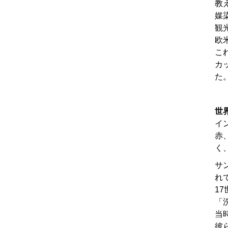
教
媒
観
欧
こ
カ
た
世
イ
赤
く
サ
れ
1
「
当
彼