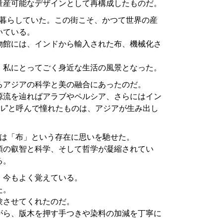
量産可能なデザインとして再構成したものだ。
ーに暮らしていた。この街こそ、かつて世界の産
いている。
物館には、インドから輸入された布、機械化さ
、私にとってごく身近な生活の風景となった。
ろアジアの科学と美の融合にあったのだ。
源流を辿ればアラブやペルシア、さらにはイン
ル”と呼んで憧れたものは、アジアが生み出し
私は「布」という存在に思いを馳せた。
類の叡智と科学、そして哲学が凝縮されてい
る。
、今もよく覚えている。
た。
験させてくれたのだ。
がら、版木を押す手つきや染料の加減を丁寧に