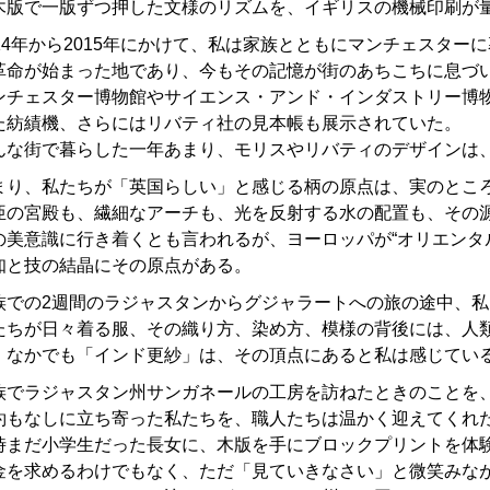
木版で一版ずつ押した文様のリズムを、イギリスの機械印刷が
014年から2015年にかけて、私は家族とともにマンチェスタ
革命が始まった地であり、今もその記憶が街のあちこちに息づ
ンチェスター博物館やサイエンス・アンド・インダストリー博
た紡績機、さらにはリバティ社の見本帳も展示されていた。
んな街で暮らした一年あまり、モリスやリバティのデザインは
まり、私たちが「英国らしい」と感じる柄の原点は、実のとこ
亜の宮殿も、繊細なアーチも、光を反射する水の配置も、その
の美意識に行き着くとも言われるが、ヨーロッパが“オリエンタ
知と技の結晶にその原点がある。
族での2週間のラジャスタンからグジャラートへの旅の途中、
たちが日々着る服、その織り方、染め方、模様の背後には、人
。なかでも「インド更紗」は、その頂点にあると私は感じてい
族でラジャスタン州サンガネールの工房を訪ねたときのことを
約もなしに立ち寄った私たちを、職人たちは温かく迎えてくれ
時まだ小学生だった長女に、木版を手にブロックプリントを体
金を求めるわけでもなく、ただ「見ていきなさい」と微笑みな