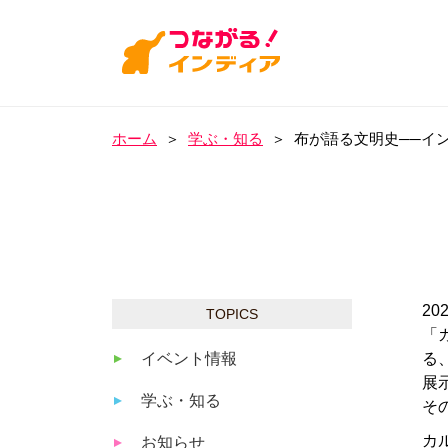
ホーム
＞
学ぶ・知る
＞
布が語る文明史──イン
2
TOPICS
「
イベント情報
る
展
学ぶ・知る
そ
カ
お知らせ