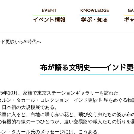
EVENT
KNOWLEDGE
GA
イベント情報
学ぶ・知る
ギ
ド更紗からAI時代へ
布が語る文明史──インド更
025年10月、家族で東京ステーションギャラリーを訪れた。
カルン・タカール・コレクション インド更紗 世界をめぐる物
、日本初の大規模展である。
示室に入ると、白地に咲く赤い花と、飛び交う虫たちの姿が布
の有機的な線の一つひとつが、遠い交易路や職人たちの祈りを
ルン・タカール氏のメッセージには、こうある。