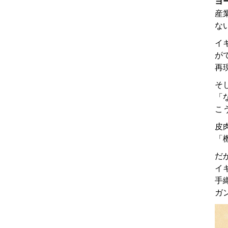
ヨ
産
な
イ
が
再
そ
「
こ
皮
「
だ
イ
手
ガ