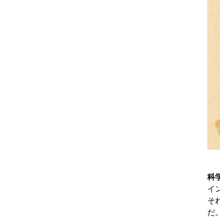
科
イ
そ
だ