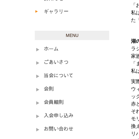
「
ギャラリー
私
た
MENU
湖
ラ
ホーム
家
ごあいさつ
「
私
当会について
実
ウ
会則
ッ
会員細則
赤
そ
入会申し込み
モ
換
お問い合わせ
リ