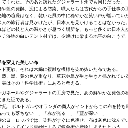
えてくれた。そのあと訪れたグジャラート州でも同じだった。
染や藍の発酵、泥による防染、職人たちは古代からの手仕事の
光地の喧噪はなく、乾いた風の中に穏やかな笑い声が響いてい
米人の旅行者は見かけたが、日本人を見かけることはなかった
れほどの技と人の温かさが息づく場所を、もっと多くの日本人
ッチ湿地の白いテント村では、夕焼けに染まる地平の向こうで
。
界を変えた美しい布
ンド更紗、それは木綿に複雑な模様を染め抜いた布である。
、藍、黒、黄の色が重なり、草花や鳥が生き生きと描かれてい
、実はその「科学技術」にあると考える。
ンガネールやグジャラートの工房で見た、あの鮮やかな発色の
てきた証である。
7世紀、ポルトガルやオランダの商人がインドからこの布を持ち
洗っても落ちない！」「赤が光る！」「藍が深い！」
時のヨーロッパでは、染料がすぐに色褪せ、布は灰色に沈んで
らにとってインド更紗はまるで錬金術の産物に思えたという。