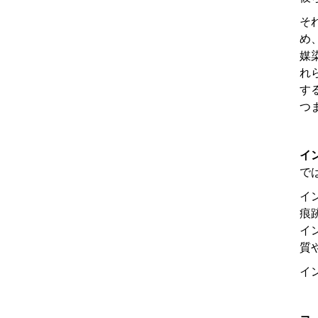
そ
め
媒
れ
す
つ
イ
で
イ
痕
イ
質
イ