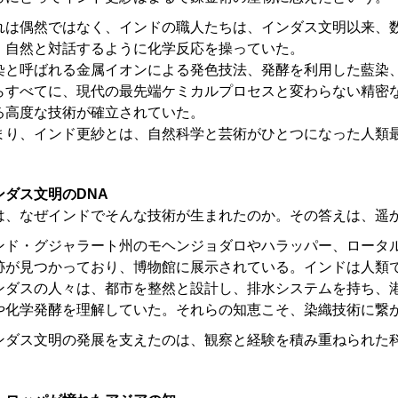
れは偶然ではなく、インドの職人たちは、インダス文明以来、
、自然と対話するように化学反応を操っていた。
染と呼ばれる金属イオンによる発色技法、発酵を利用した藍染
らすべてに、現代の最先端ケミカルプロセスと変わらない精密
る高度な技術が確立されていた。
まり、インド更紗とは、自然科学と芸術がひとつになった人類
ンダス文明のDNA
は、なぜインドでそんな技術が生まれたのか。その答えは、遥
ンド・グジャラート州のモヘンジョダロやハラッパー、ロータ
跡が見つかっており、博物館に展示されている。インドは人類
ンダスの人々は、都市を整然と設計し、排水システムを持ち、
や化学発酵を理解していた。それらの知恵こそ、染織技術に繋
ンダス文明の発展を支えたのは、観察と経験を積み重ねられた