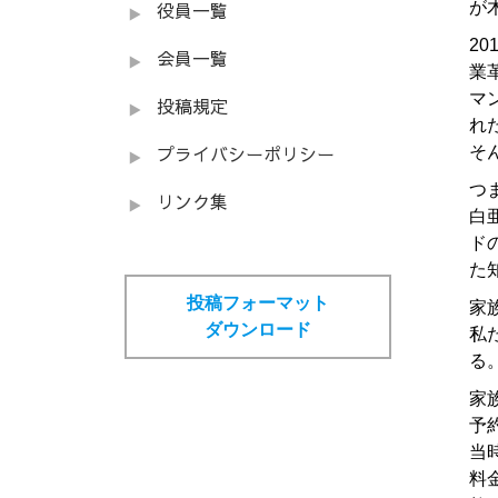
が
役員一覧
2
会員一覧
業
マ
投稿規定
れ
そ
プライバシーポリシー
つ
リンク集
白
ド
た
投稿フォーマット
家
ダウンロード
私
る
家
予
当
料