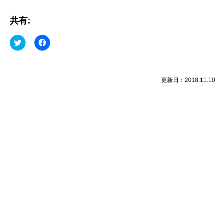
共有:
ク
Facebook
リ
で
ッ
共
ク
有
し
す
て
る
Twitter
に
更新日：2018.11.10
で
は
共
ク
有
リ
(新
ッ
し
ク
い
し
ウ
て
ィ
く
ン
だ
ド
さ
ウ
い
で
(新
開
し
き
い
ま
ウ
す)
ィ
ン
ド
ウ
で
開