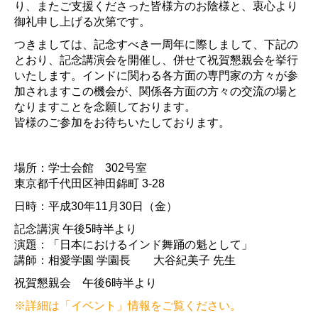
り、またご支援くださった皆様方のお陰様と、衷心より
御礼申し上げる次第です。
つきましては、記念すべき一周年に際しまして、下記の
とおり、記念講演会を開催し、併せて祝賀懇親会を挙行
いたします。インドに関わる各方面の専門家の方々が参
加されますこの機会が、関係各方面の方々の交流の場と
なりますことを念願しております。
皆様のご参加をお待ちいたしております。
場所：学士会館 302号室
東京都千代田区神田錦町 3-28
日時：平成30年11月30日（金）
記念講演 午後5時半より
演題：「日本におけるインド舞踊の魁として」
講師：相愛学園 学園長 大谷紀美子 先生
祝賀懇親会 午後6時半より
※詳細は「イベント」情報をご覧ください。