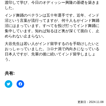
渡印して学び、今日のオディッシー興隆の基礎を築きま
した。
インド舞踊のベテランは五十年選手です。近年、インド
沼という言葉が流行ってますが、何十人もがインド舞踊
沼にはまっています。すべてを投げ打ってインド舞踊に
集中しています。知れば知るほど奥が深くて面白く、止
められない止まらない。
大谷先生は若い人がインド留学するのを手助けしたいと
おっしゃっていました。コロナ渦で内向きになっている
日本人ですが、先輩の後に続いてインド留学しましょ
う。
共有:
ク
Facebook
リ
で
ッ
共
ク
有
し
す
て
る
Twitter
に
更新日：2024.11.08
で
は