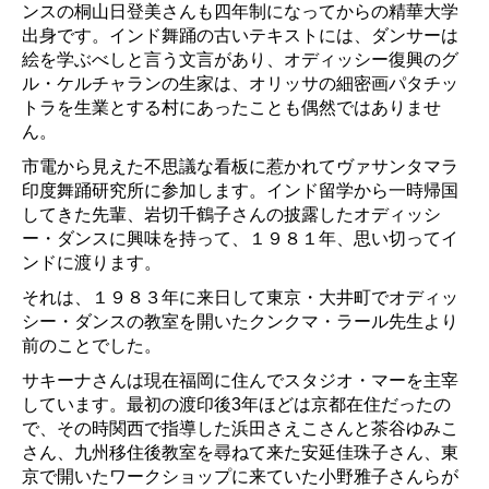
ンスの桐山日登美さんも四年制になってからの精華大学
出身です。インド舞踊の古いテキストには、ダンサーは
絵を学ぶべしと言う文言があり、オディッシー復興のグ
ル・ケルチャランの生家は、オリッサの細密画パタチッ
トラを生業とする村にあったことも偶然ではありませ
ん。
市電から見えた不思議な看板に惹かれてヴァサンタマラ
印度舞踊研究所に参加します。インド留学から一時帰国
してきた先輩、岩切千鶴子さんの披露したオディッシ
ー・ダンスに興味を持って、１９８１年、思い切ってイ
ンドに渡ります。
それは、１９８３年に来日して東京・大井町でオディッ
シー・ダンスの教室を開いたクンクマ・ラール先生より
前のことでした。
サキーナさんは現在福岡に住んでスタジオ・マーを主宰
しています。最初の渡印後3年ほどは京都在住だったの
で、その時関西で指導した浜田さえこさんと茶谷ゆみこ
さん、九州移住後教室を尋ねて来た安延佳珠子さん、東
京で開いたワークショップに来ていた小野雅子さんらが