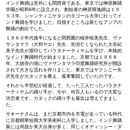
インド舞踊は意外にも関西発である。東京では榊原舞踊
学園が昭和6年に設立され、創始者の榊原帰逸師は１９
５３年、シャンティニケタンのタゴール大学に行ってイ
ンド舞踊を学びました。目指すところは新たなアジアの
舞踊の創出でした。
１９６０年代後半になると関西圏の桜井暁美先生、ヴァ
サンタマラ（大和ヤエ）先生、先頃亡くなられた大谷紀
美子先生が渡印してバラタナーティヤムを学び、本格的
なインド舞踊時代が始まりました。京都では１９６８
年、大徳寺の側にヴァサンタマラ印度舞踊研究所が開設
されて大きな流れを作りました。東京ではヤクシニー矢
沢先生がカタックを教え、孤軍奮闘していたのです。
それから半世紀が経過して、たった三人だったバラタナ
ーティヤムの踊り手が、今や、何百人もいるので大変な
功労者です。カタックの踊り手も最近は増えてきまし
た。
サキーナさんは、まだ京都市内を市電が走っている時代
に京都精華短期大学美術科に入学しました。インド舞踊
家には何故か美大出身が多く、同じくオディッシー・ダ