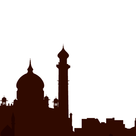
き
い
ま
ウ
す)
ィ
ン
ド
ウ
で
開
き
ま
す)