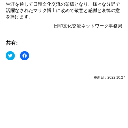
生涯を通して日印文化交流の架橋となり、様々な分野で
活躍なされたマリク博士に改めて敬意と感謝と哀悼の意
を捧げます。
日印文化交流ネットワーク事務局
共有:
ク
Facebook
リ
で
ッ
共
ク
有
し
す
て
る
Twitter
に
更新日：2022.10.27
で
は
共
ク
有
リ
(新
ッ
し
ク
い
し
ウ
て
ィ
く
ン
だ
ド
さ
ウ
い
で
(新
開
し