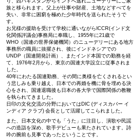
り、西パキスタンからインドへ逃れニューデリーにご家
族と移られます。父上が仕事や財産、土地などすべてを
失い、非常に困窮を極めた少年時代を送られたそうで
す。
お兄様の援助を受けて学校に通いながらICCR(インド文
化関係評議会)事務局に奉職し、1955年に21歳で
WHO（国連の世界保健機関）のニューデリーにある地方
事務所の職員に抜擢され、後にインドネシアでの
UNDP（国連開発計画）、またインド本国での勤務を経
て、1976年2月から、東京の国連大学設立に従事されま
した。
40年にわたる国連勤務、その間に奥様を亡くされるとい
う悲しみも乗り越え、日本での再婚を機に骨を埋める決
心をされ、国連退職後も日本の各大学で国際関係の教鞭
を執られてきました。
日印の文化交流の分野においてはDIC (ディスカバー イ
ンディア クラブ) 会長として活躍してこられました。
また、日本文化の中でも「うた」に注目し、演歌や民謡
への造詣を深め、歌手デビューも果たされています。詩
吟の腕前も見事であったということです。