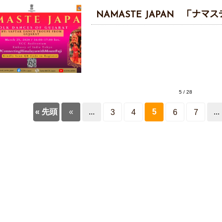
NAMASTE JAPAN 「ナマ
5 / 28
« 先頭
«
...
5
...
3
4
6
7