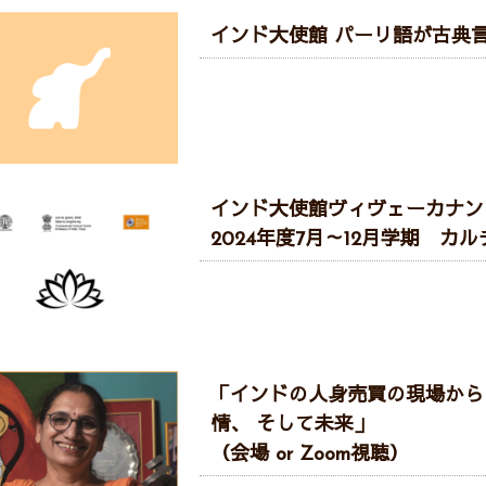
インド大使館 パーリ語が古典
インド大使館ヴィヴェーカナン
2024年度7月～12月学期 カ
「インドの人身売買の現場から
情、 そして未来」
（会場 or Zoom視聴）