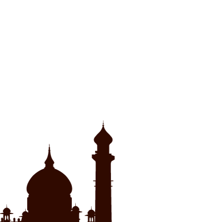
ウ
て
ィ
く
ン
だ
ド
さ
ウ
い
で
(新
開
し
き
い
ま
ウ
す)
ィ
ン
ド
ウ
で
開
き
ま
す)