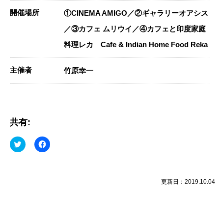
開催場所
①CINEMA AMIGO／②ギャラリーオアシス
／③カフェ ムリウイ／④カフェと印度家庭
料理レカ Cafe & Indian Home Food Reka
主催者
竹原幸一
共有:
ク
Facebook
リ
で
ッ
共
ク
有
し
す
て
る
Twitter
に
更新日：2019.10.04
で
は
共
ク
有
リ
(新
ッ
し
ク
い
し