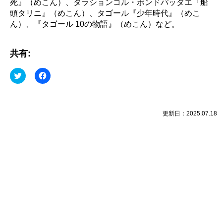
死』（めこん）、タラションコル・ボンドパッダエ『船
頭タリニ』（めこん）、タゴール『少年時代』（めこ
ん）、『タゴール 10の物語』（めこん）など。
共有:
ク
Facebook
リ
で
ッ
共
ク
有
し
す
て
る
Twitter
に
更新日：2025.07.18
で
は
共
ク
有
リ
(新
ッ
し
ク
い
し
ウ
て
ィ
く
ン
だ
ド
さ
ウ
い
で
(新
開
し
き
い
ま
ウ
す)
ィ