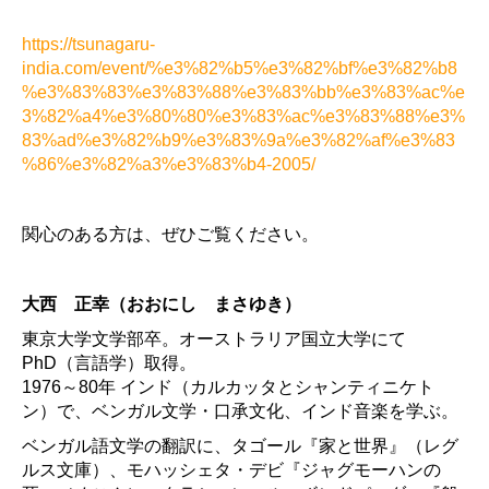
https://tsunagaru-
india.com/event/%e3%82%b5%e3%82%bf%e3%82%b8
%e3%83%83%e3%83%88%e3%83%bb%e3%83%ac%e
3%82%a4%e3%80%80%e3%83%ac%e3%83%88%e3%
83%ad%e3%82%b9%e3%83%9a%e3%82%af%e3%83
%86%e3%82%a3%e3%83%b4-2005/
関心のある方は、ぜひご覧ください。
大西 正幸（おおにし まさゆき）
東京大学文学部卒。オーストラリア国立大学にて
PhD（言語学）取得。
1976～80年 インド（カルカッタとシャンティニケト
ン）で、ベンガル文学・口承文化、インド音楽を学ぶ。
ベンガル語文学の翻訳に、タゴール『家と世界』（レグ
ルス文庫）、モハッシェタ・デビ『ジャグモーハンの