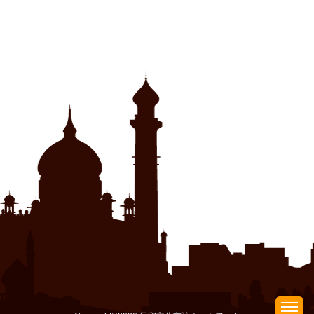
ン
ド
ウ
で
開
き
ま
す)